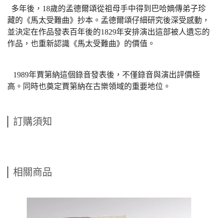
多年後，
18
歲的孟德爾頌從祖母手中得到巴哈嫡傳弟子珍
藏的《馬太受難曲》抄本。孟德爾頌仔細研究後深受感動，
並決定在作品發表百年後的
1829
年安排演出這部被人遺忘的
作品，也重新認識《馬太受難曲》的價值。
1989
年賈第納這個錄音發表後
，不僅錄音與演出評價極
高
。
同時也奠定賈第納在古樂領域的重要地位
。
訂購須知
相關商品