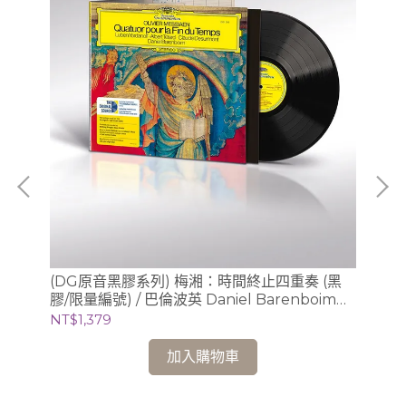
、
(DG原音黑膠系列) 梅湘：時間終止四重奏 (黑
(S
利謝茲
膠/限量編號) / 巴倫波英 Daniel Barenboim
Sc
(鋼琴)
錄音
NT$1,379
NT
加入購物車