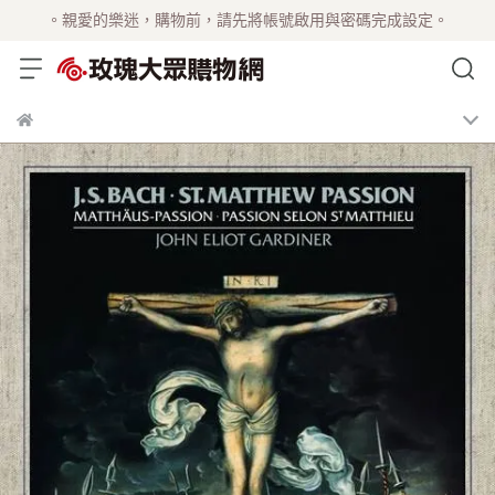
。親愛的樂迷，購物前，請先將帳號啟用與密碼完成設定。