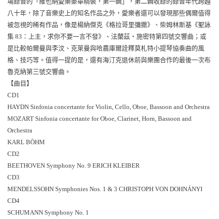
場錄音的「維也納愛樂豪華精裝，第一輯」，第二輯收錄的錄音年代跨越
八十年，除了音樂史上的知名作品之外，愛樂者還可以發現那些偶爾值得
被忽視的稀有作品，像是楊納傑克《格拉哥里彌撒》、柴姆林斯基《聖詠
集 83：上主，求你不要一言不發》、法蘭茲‧施密特第四號交響曲；或
是比較帕爾曼與李汶、克萊曼與哈農庫爾詮釋莫札特小提琴協奏曲的風
格、技巧等。值得一提的是，還有海汀克退休前與樂團合作的最後一次布
魯克納第三號交響曲。
【曲目】
CD1
HAYDN Sinfonia concertante for Violin, Cello, Oboe, Bassoon and Orchestra
MOZART Sinfonia concertante for Oboe, Clarinet, Horn, Bassoon and
Orchestra
KARL BÖHM
CD2
BEETHOVEN Symphony No. 9 ERICH KLEIBER
CD3
MENDELSSOHN Symphonies Nos. 1 & 3 CHRISTOPH VON DOHNÁNYI
CD4
SCHUMANN Symphony No. 1