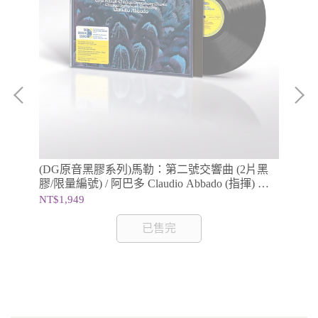
、梅
(DG原音黑膠系列)馬勒：第二號交響曲 (2片黑
【2
ie
膠/限量編號) / 阿巴多 Claudio Abbado (指揮) 芝
建宇
加哥交響樂團
NT$1,949
NT
已售完