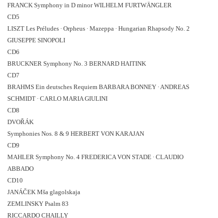
FRANCK Symphony in D minor WILHELM FURTWÄNGLER
CD5
LISZT Les Préludes ∙ Orpheus ∙ Mazeppa ∙ Hungarian Rhapsody No. 2
GIUSEPPE SINOPOLI
CD6
BRUCKNER Symphony No. 3 BERNARD HAITINK
CD7
BRAHMS Ein deutsches Requiem BARBARA BONNEY ∙ ANDREAS
SCHMIDT ∙ CARLO MARIA GIULINI
CD8
DVOŘÁK
Symphonies Nos. 8 & 9 HERBERT VON KARAJAN
CD9
MAHLER Symphony No. 4 FREDERICA VON STADE ∙ CLAUDIO
ABBADO
CD10
JANÁČEK Mša glagolskaja
ZEMLINSKY Psalm 83
RICCARDO CHAILLY