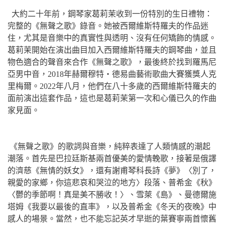
大約二十年前，鋼琴家葛莉茉收到一份特別的生日禮物：
完整的《無聲之歌》錄音。她被西爾維斯特羅夫的作品迷
住，尤其是音樂中的真實性與透明、沒有任何矯飾的情感。
葛莉茉開始在演出曲目加入西爾維斯特羅夫的鋼琴曲，並且
物色適合的聲音來合作《無聲之歌》，最後終於找到羅馬尼
亞男中音，2018年赫爾穆特‧德易曲藝術歌曲大賽獲獎人克
里梅爾。2022年八月，他們在八十多歲的西爾維斯特羅夫的
面前演出這套作品，這也是葛莉茉第一次和心儀已久的作曲
家見面。
《無聲之歌》的歌詞與音樂，純粹表達了人類情感的潮起
潮落。首先是巴拉廷斯基兩首優美的愛情輓歌，接著是俄譯
的濟慈《無情的妖女》，還有謝甫琴科長詩《夢》〈別了，
親愛的家鄉，你這悲哀和哭泣的地方〉段落、普希金《秋》
〈鬱的季節啊！真是美不勝收！〉、雪萊《島》、曼德爾施
塔姆《我要以最後的直率》，以及普希金《冬天的夜晚》中
感人的場景。當然，也不能忘記英才早逝的葉賽寧兩首懷舊