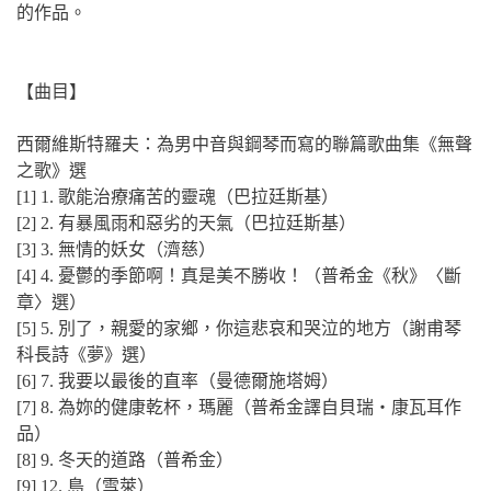
的作品。
【曲目】
西爾維斯特羅夫：為男中音與鋼琴而寫的聯篇歌曲集《無聲
之歌》選
[1] 1. 歌能治療痛苦的靈魂（巴拉廷斯基）
[2] 2. 有暴風雨和惡劣的天氣（巴拉廷斯基）
[3] 3. 無情的妖女（濟慈）
[4] 4. 憂鬱的季節啊！真是美不勝收！（普希金《秋》〈斷
章〉選）
[5] 5. 別了，親愛的家鄉，你這悲哀和哭泣的地方（謝甫琴
科長詩《夢》選）
[6] 7. 我要以最後的直率（曼德爾施塔姆）
[7] 8. 為妳的健康乾杯，瑪麗（普希金譯自貝瑞‧康瓦耳作
品）
[8] 9. 冬天的道路（普希金）
[9] 12. 島（雪萊）