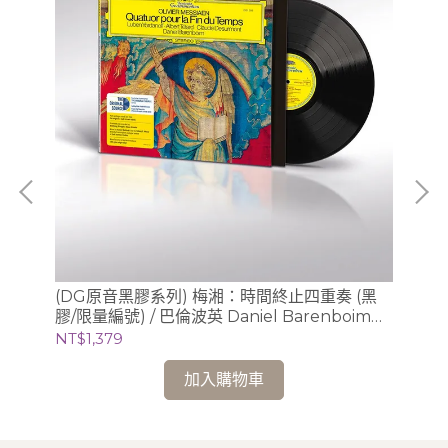
(DG原音黑膠系列) 梅湘：時間終止四重奏 (黑
(
膠/限量編號) / 巴倫波英 Daniel Barenboim
曲
(鋼琴)
Cl
NT$1,379
NT
加入購物車