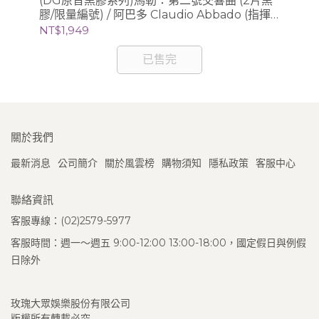
樂四
(DG原音黑膠系列)馬勒：第二號交響曲 (2片黑
集 
膠/限量編號) / 阿巴多 Claudio Abbado (指揮)
Th
NT
芝加哥交響樂團
NT$1,949
已售完
關於我們
最新消息
公司簡介
關於風雲榜
購物須知
隱私政策
客服中心
聯絡資訊
客服專線：(02)2579-5977
客服時間：週一～週五 9:00-12:00 13:00-18:00，國定假日與例假
日除外
玫瑰大眾娛樂股份有限公司
版權所有轉載必究.