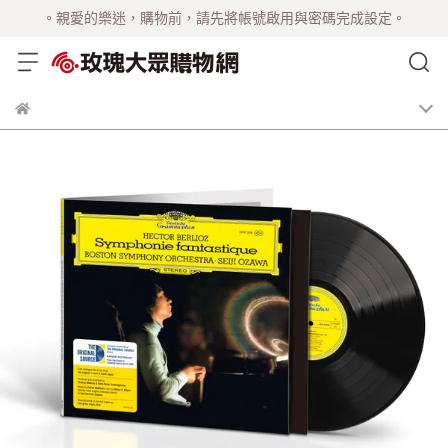
。親愛的樂迷，購物前，請先將帳號啟用與密碼完成設定。