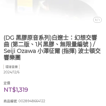
1
/
1
(DG 黑膠原音系列)白遼士：幻想交響
曲 (第二版、1片黑膠、無限量編號 ) /
Seiji Ozawa 小澤征爾 (指揮) 波士頓交
響樂團
環球音樂
2024/12/6
定價
NT$1,319
商品編號:
0028948664122