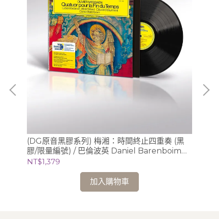
梁仁
(DG原音黑膠系列) 梅湘：時間終止四重奏 (黑
(
膠/限量編號) / 巴倫波英 Daniel Barenboim
曲
(鋼琴)
Cl
NT$1,379
NT
加入購物車