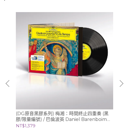
、版
(DG原音黑膠系列) 梅湘：時間終止四重奏 (黑
(S
膠/限量編號) / 巴倫波英 Daniel Barenboim
Sc
(鋼琴)
錄音
NT$1,379
NT