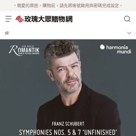
。親愛的樂迷，購物前，請先將帳號啟用與密碼完成設定。