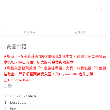
商品介紹
訂購須知
商品介紹
★
奧斯卡
+
五座葛萊美加冕
PBR&B
潮派才女，
2019
年第二張錄音
室選輯，進口五周年紀念版黃金雙彩膠版本
★
專輯入圍葛萊美獎「年度最佳專輯」大獎，收錄包括「年度最
佳歌曲」等多項葛萊美獎入圍，與
Bryson Tiller
合作之單
曲
'Could've Been'
曲目
:
DISC 1 - LP - Side A
1
Lost Souls
2
Fate