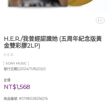
1
/
1
H.E.R./我曾經認識她 (五周年紀念版黃
金雙彩膠2LP)
H.E.R.
SONY MUSIC
發行日期||2024/11/8||0||0
定價
NT$1,568
商品編號:
#0198028256216