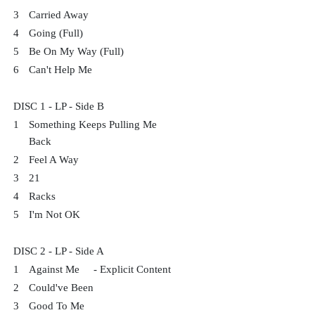
3
Carried Away
4
Going (Full)
5
Be On My Way (Full)
6
Can't Help Me
DISC 1 - LP - Side B
1
Something Keeps Pulling Me
Back
2
Feel A Way
3
21
4
Racks
5
I'm Not OK
DISC 2 - LP - Side A
1
Against Me - Explicit Content
2
Could've Been
3
Good To Me