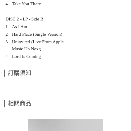
4
Take You There
DISC 2 - LP - Side B
1
As I Am
2
Hard Place (Single Version)
3
Uninvited (Live From Apple
Music Up Next)
4
Lord Is Coming
訂購須知
相關商品