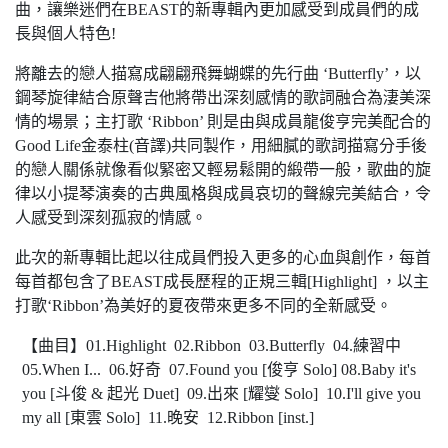
曲，讓樂迷們在BEAST的新專輯內更加感受到成員們的成
長與個人特色!
將離去的戀人描寫成翩翩飛舞蝴蝶的先行曲 ‘Butterfly’，以
鋼琴旋律結合原聲吉他將帶出深刻感情的歌詞融合為淒美深
情的場景；主打歌 ‘Ribbon’ 則是由與成員龍俊亨完美配合的
Good Life金泰柱(音譯)共同製作，用細膩的歌詞描寫分手後
的戀人關係就像看似緊密又輕易鬆開的緞帶一般，歌曲的旋
律以小提琴演奏的古典風格與成員哀切的聲線完美結合，令
人感受到深刻孤寂的情感。
此次的新專輯比起以往成員們投入更多的心血與創作，每首
每首都包含了BEAST成長歷程的正規三輯[Highlight] ，以主
打歌‘Ribbon’為美好的夏夜帶來更多不同的全新感受。
【曲目】01.Highlight 02.Ribbon 03.Butterfly 04.練習中
05.When I... 06.好奇 07.Found you [俊亨 Solo] 08.Baby it's
you [斗俊 & 起光 Duet] 09.出來 [耀燮 Solo] 10.I'll give you
my all [東雲 Solo] 11.晚安 12.Ribbon [inst.]