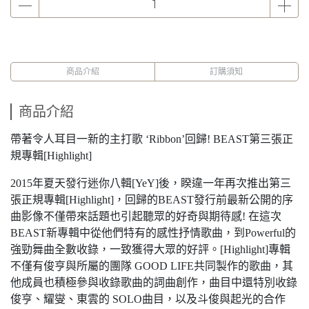
商品介紹
訂購須知
商品介紹
帶著令人耳目一新的主打歌 ‘Ribbon’回歸! BEAST第三張正
規專輯[Highlight]
2015年夏天發行迷你八輯[YeY]後，睽違一年再次推出第三
張正規專輯[Highlight]，回歸的BEAST發行前最新公開的序
曲影像不僅帶來話題也引起聽眾的好奇與期待感! 在這次
BEAST新專輯中從他們特有的感性抒情歌曲，到Powerful的
強勁舞曲全數收錄，一致獲得大眾的好評。[Highlight]專輯
不僅有俊亨與所屬的團隊 GOOD LIFE共同製作的歌曲，其
他成員也積極參與收錄歌曲的詞曲創作，曲目中還特別收錄
俊亨、耀燮、東雲的 SOLO曲目，以及斗俊與起光的合作