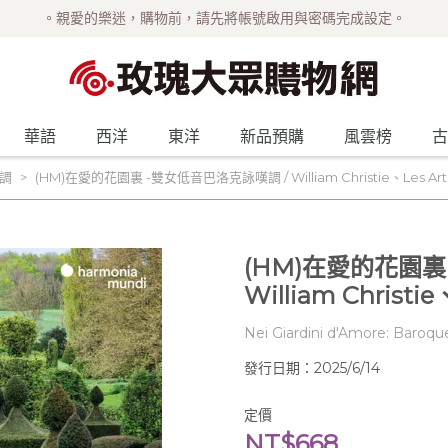
。親愛的樂迷，購物前，請先將帳號啟用與密碼完成設定。
華語
西洋
東洋
新品預購
風雲榜
古
調
(HM)在愛的花園裏 -雙女低音巴洛克詠嘆調 / William Christie、Les Arts F
(HM)在愛的花園裏
William Christie、
Nei Giardini d'Amore: Baroque
發行日期：2025/6/14
定價
NT$668