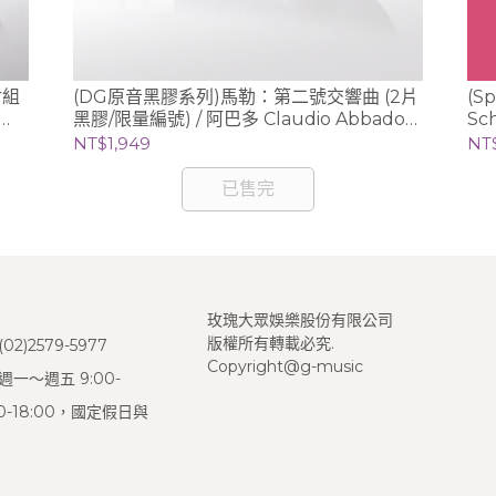
尉組
(DG原音黑膠系列)馬勒：第二號交響曲 (2片
(S
黑膠/限量編號) / 阿巴多 Claudio Abbado
Sc
(指揮) 芝加哥交響樂團
曲錄
NT$1,949
NT
已售完
玫瑰大眾娛樂股份有限公司
版權所有轉載必究.
2)2579-5977
Copyright@g-music
一～週五 9:00-
:00-18:00，國定假日與