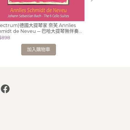
pectrum)德國大提琴家 奈芙 Annlies
(DG)帕格尼尼 : 
hmidt de Neveu ─ 巴哈大提琴無伴奏全
仁模 (小提琴)
音 2CD (Ducretet-Thomson版)
$898
NT$448
加入購物車