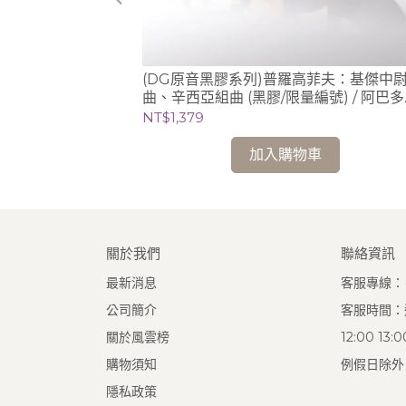
 Inmo Yang 梁
(DG原音黑膠系列)普羅高菲夫：基傑中
曲、辛西亞組曲 (黑膠/限量編號) / 阿巴多
Claudio Abbado (指揮) 芝加哥交響樂團
NT$1,379
加入購物車
關於我們
聯絡資訊
最新消息
客服專線：(0
公司簡介
客服時間：週
關於風雲榜
12:00 13
購物須知
例假日除外
隱私政策