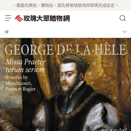
。親愛的樂迷，購物前，請先將帳號啟用與密碼完成設定。