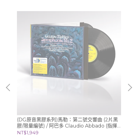
、
(DG原音黑膠系列)馬勒：第二號交響曲 (2片黑
(
利謝茲
膠/限量編號) / 阿巴多 Claudio Abbado (指揮)
膠/
芝加哥交響樂團
NT$1,949
NT