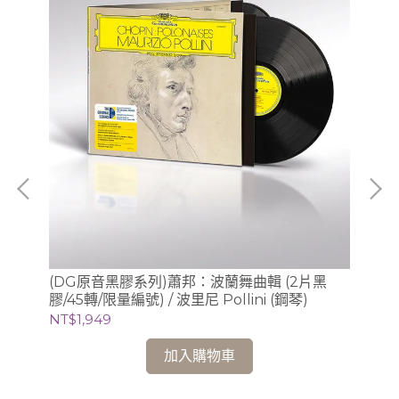
/
(DG原音黑膠系列)蕭邦：波蘭舞曲輯 (2片黑
(S
膠/45轉/限量編號) / 波里尼 Pollini (鋼琴)
Sc
錄音
NT$1,949
NT
加入購物車