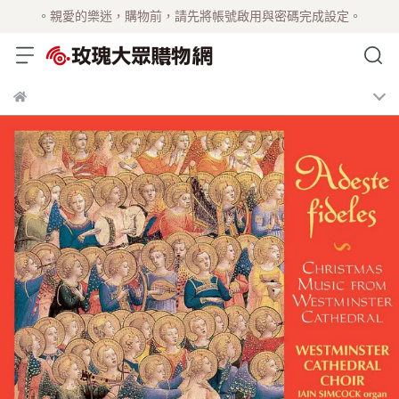
。親愛的樂迷，購物前，請先將帳號啟用與密碼完成設定。