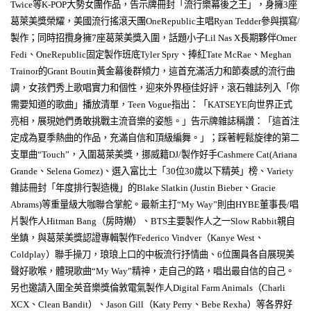
Twice
等
K-POP
大勢女團作品，告示牌冊封「流行樂幕後之王」，身擁
3
座
葛萊美獎榮耀，美國流行搖滾天團
OneRepublic
主唱
Ryan Tedder
參與撰寫
/
製作；同時招攬身擁
7
座葛萊美獎入圍，話題小子
Lil Nas X
長期夥伴
Omer
Fedi
、
OneRepublic
固定製作班底
Tyler Spry
、捧紅
Tate McRae
、
Meghan
Trainor
的
Grant Boutin
黃金幕後群傾力，這首充滿活力和節奏感的流行曲
調，女孩們秀上歌唱實力和個性，迎來外界極佳好評，滾石雜誌列入「你
需要知道的歌曲」播放清單，
Teen Vogue
指出：「
KATSEYE
向世界正式
亮相，展現她們勇敢挑戰主流音樂的姿態。」告示牌雜誌稱讚：「這首注
定成為夏季熱曲的作品，充滿自信和頂級編舞。」；踩著輕鬆旋律的第二
支單曲“
Touch
”，入圍葛萊美獎，挪威籍
DJ/
製作好手
Cashmere Cat(Ariana
Grande
、
Selena Gomez)
、選入富比士「
30
位
30
歲以下精英」榜、
Variety
雜誌冊封「年度排行製造機」的
Blake Slatkin (Justin Bieber
、
Gracie
Abrams)
等重量級大咖聯合掌舵。最新主打“
My Way”
則由
HYBE
董事長
/
唱
片製作人
Hitman Bang
（房時爀）、
BTS
主要製作人之一
Slow Rabbit
親自
坐鎮，與葛萊美獎認證專輯製作
Federico Vindver
（
Kanye West
、
Coldplay
）聯手操刀，琅琅上口的中板流行抒情曲、
6
位團員各自展現美
聲好歌喉，體現歌曲“
My Way
”精神，走自己的路，唱出最自信的自己。
另也邀請入圍全英音樂獎倫敦電氣製作人
Digital Farm Animals
（
Charli
XCX
、
Clean Bandit
）、
Jason Gill
（
Katy Perry
、
Bebe Rexha
）等各界好