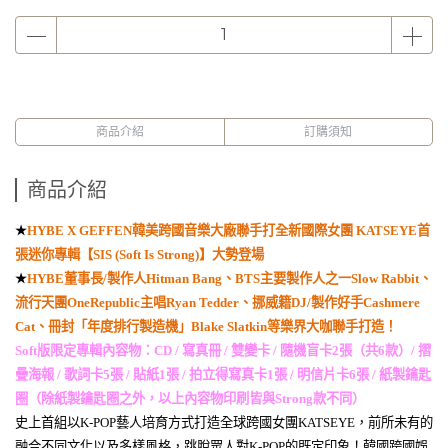
商品介紹
訂購須知
商品介紹
★
HYBE X GEFFEN
韓美跨國音樂大廠聯手打全新國際女團
KATSEYE
首
張迷你專輯【
SIS (Soft Is Strong)
】大勢登場
★
HYBE
董事長
/
製作人
Hitman Bang
、
BTS
主要製作人之一
Slow Rabbit
、
流行天團
OneRepublic
主唱
Ryan Tedder
、挪威籍
DJ/
製作好手
Cashmere
Cat
、冊封「年度排行製造機」
Blake Slatkin
等樂界大咖聯手打造！
Soft
版限定專輯內容物：
CD /
寫真冊
/
雙變卡
/
隨機盲卡
2
張（共
6
款）
/
摺
疊海報
/
歌詞卡
5
張
/
貼紙
1
張
/
拍立得寫真卡
1
張
/
明信片卡
6
張
/
紙製鑰匙
圈（除紙製鑰匙圈之外，以上內容物印刷皆與
Strong
款不同）
史上首組以
K-POP
藝人培育方式打造全球跨國女團
KATSEYE
，前所未有的
融合不同文化以及多樣風格，跳脫眾人對
K-POP
的既定印象！韓國跨國娛