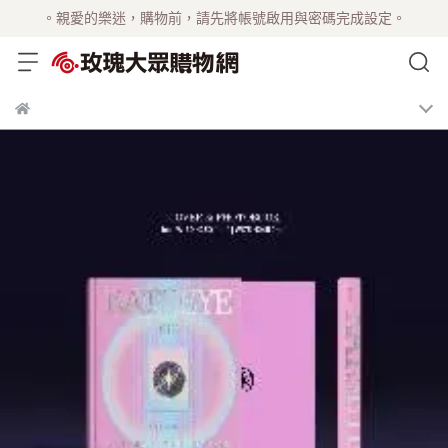
。親愛的樂迷，購物前，請先將帳號啟用與密碼完成設定。