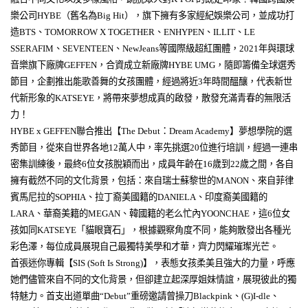
樂公司
HYBE
（舊名為
Big Hit
），旗下擁有多家經紀娛樂公司，並成功打
造
BTS
、
TOMORROW X TOGETHER
、
ENHYPEN
、
ILLIT
、
LE
SSERAFIM
、
SEVENTEEN
、
NewJeans
等國際級超紅團體，
2021
年與環球
音樂旗下廠牌
GEFFEN
，合資成立新廠牌
HYBE UMG
，隨即籌備全球選秀
節目，企劃推出能歌善舞的女孩團體，經過將近
3
年時間醞釀，代表新世
代新形象的
KATSEYE
，將帶來夢想成真的啟發，散發充滿青春的無限活
力！
HYBE x GEFFEN
聯合推出【
The Debut
：
Dream Academy
】夢想學院的選
秀節目，從來自世界各地
12
萬人中，率先挑選
20
位進行培訓，經過一連串
密集訓練後，最終
6
位女孩脫穎而出，成員年齡在
16
歲到
22
歲之間，各自
擁有截然不同的文化背景，包括：來自瑞士蘇黎世的
MANON
、來自菲律
賓馬尼拉的
SOPHIA
、拉丁裔美國籍的
DANIELA
、印度裔美國籍的
LARA
、華裔美籍的
MEGAN
、韓國籍的老么忙內
YOONCHAE
，這
6
位女
孩如同
KATSEYE
「貓眼寶石」，根據觀察角度不同，能夠散發出各種光
彩色澤，每位成員展現自己最獨特美學和才華，齊力閃耀璀璨光芒。
首張迷你專輯【
SIS (Soft Is Strong)
】，表態女孩柔美且強大的力量，呼應
她們儘管來自不同的文化背景，但卻建立起深厚姐妹情誼，展現彼此的獨
特魅力。首支出道單曲“
Debut
”重磅邀請曾操刀
Blackpink
、
(G)I-dle
、