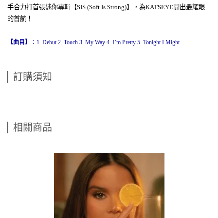
手合力打首張迷你專輯【
SIS (Soft Is Strong)
】，為
KATSEYE
開出最耀眼
的首航！
【曲目】
：
1. Debut 2. Touch 3. My Way 4. I’m Pretty 5. Tonight I Might
訂購須知
相關商品