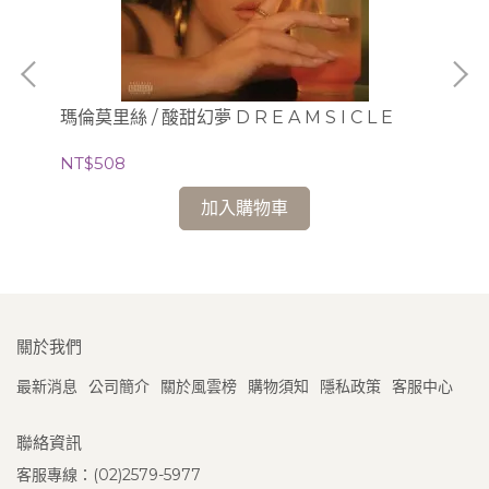
達
NT
瑪倫莫里絲 / 酸甜幻夢 D R E A M S I C L E
NT$508
加入購物車
關於我們
最新消息
公司簡介
關於風雲榜
購物須知
隱私政策
客服中心
聯絡資訊
客服專線：(02)2579-5977