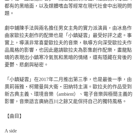
都有的黑暗面，以及媒體嗜血等經常在現代社會中出現的問
題。
劇中鋪陳手法與兩名擔任男女主角的實力派演員，由冰島作
曲家歐拉夫創作的配樂也是「小鎮疑雲」最受好評之處。事
實上，導演非常喜愛歐拉夫的音樂，執導方向深受歐拉夫作
品風格的影響，也因此邀請歐拉夫為影集創作配樂，畫龍點
晴的表現出小鎮寒冷氣氛和黑暗的情緒，還有隱藏在背後的
憂鬱、悲劇與秘密。
「小鎮疑雲」在2017年二月推出第三季，也是最後一季，由
奧莉薇雅‧柯爾曼與大衛‧田納特主演。歐拉夫的作品受到
新古典主義、環境音樂（ambient）、電子音樂與極簡主義的
影響，音樂語言廣納百川之餘又能保持自己的獨特風格。
【曲目】
A side