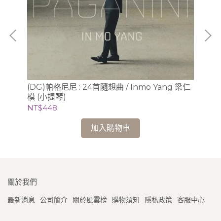
、版
(DG)帕格尼尼 : 24首隨想曲 / Inmo Yang 梁仁
(D
模 (小提琴)
迪 
NT$448
NT
加入購物車
關於我們
最新消息
公司簡介
關於風雲榜
購物須知
隱私政策
客服中心