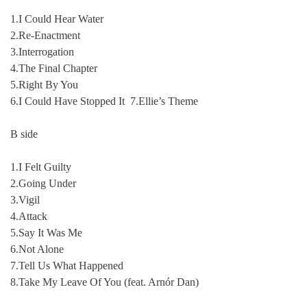
1.I Could Hear Water
2.Re-Enactment
3.Interrogation
4.The Final Chapter
5.Right By You
6.I Could Have Stopped It 7.Ellie’s Theme
B side
1.I Felt Guilty
2.Going Under
3.Vigil
4.Attack
5.Say It Was Me
6.Not Alone
7.Tell Us What Happened
8.Take My Leave Of You (feat. Arnór Dan)