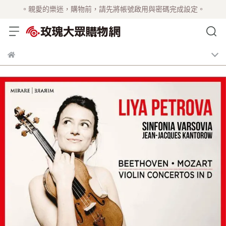
。親愛的樂迷，購物前，請先將帳號啟用與密碼完成設定。