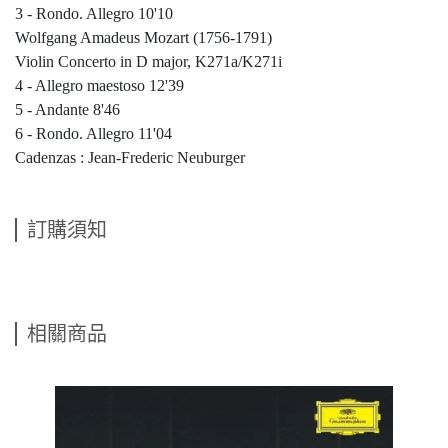
3 - Rondo. Allegro 10'10
Wolfgang Amadeus Mozart (1756-1791)
Violin Concerto in D major, K271a/K271i
4 - Allegro maestoso 12'39
5 - Andante 8'46
6 - Rondo. Allegro 11'04
Cadenzas : Jean-Frederic Neuburger
訂購須知
相關商品