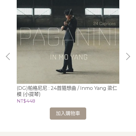
(Ge
(DG)帕格尼尼 : 24首隨想曲 / Inmo Yang 梁仁
Be
模 (小提琴)
Bla
NT
NT$448
加入購物車