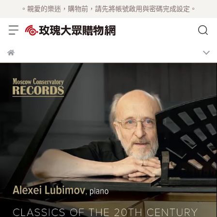
。親愛的樂迷，購物前，請先將帳號啟用與密碼完成設定。