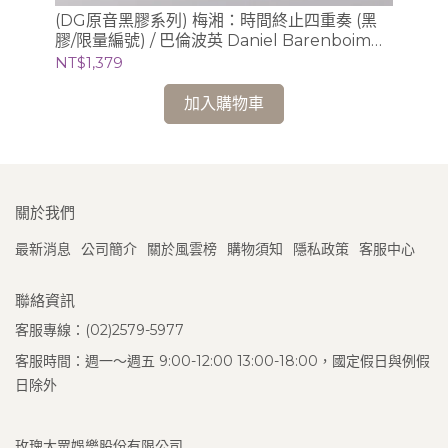
、
(DG原音黑膠系列) 梅湘：時間終止四重奏 (黑
(S
利謝茲
膠/限量編號) / 巴倫波英 Daniel Barenboim
Sc
(鋼琴)
錄音
NT$1,379
NT
加入購物車
關於我們
最新消息
公司簡介
關於風雲榜
購物須知
隱私政策
客服中心
聯絡資訊
客服專線：(02)2579-5977
客服時間：週一～週五 9:00-12:00 13:00-18:00，國定假日與例假
日除外
玫瑰大眾娛樂股份有限公司