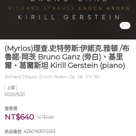
1
/
1
(Myrios)理查.史特勞斯:伊諾克.雅頓 /布
魯諾·岡茨 Bruno Ganz (旁白)、基里
爾‧葛爾斯坦 Kirill Gerstein (piano)
Richard Strauss: Enoch Arden, Op. 38, TrV 181
上揚
2020/5/21
優惠價
NT$640
NT$668
商品編號:
4260183510253