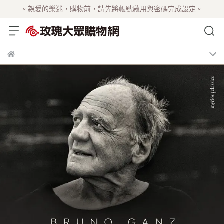
。親愛的樂迷，購物前，請先將帳號啟用與密碼完成設定。