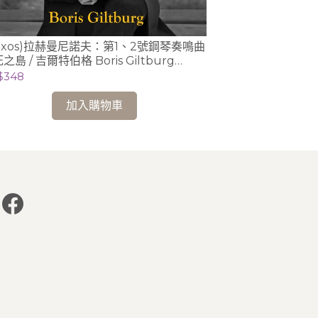
Naxos)拉赫曼尼諾夫：第1、2號鋼琴奏鳴曲
(Naxos)紹
死之島 / 吉爾特伯格 Boris Giltburg
協奏曲等 / Behz
ano)
(piano)、 Jasmi
$348
NT$348
加入購物車