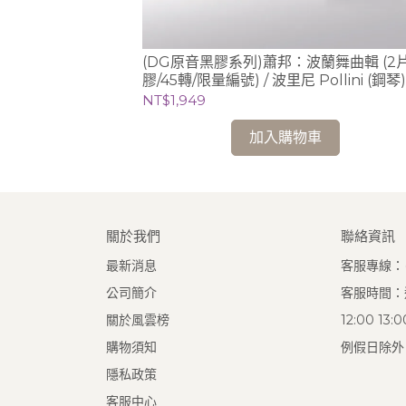
架》、第1號長笛
(DG原音黑膠系列)蕭邦：波蘭舞曲輯 (2
aimov
膠/45轉/限量編號) / 波里尼 Pollini (鋼琴)
lute)
NT$1,949
加入購物車
關於我們
聯絡資訊
最新消息
客服專線：(0
公司簡介
客服時間：週
關於風雲榜
12:00 13
購物須知
例假日除外
隱私政策
客服中心