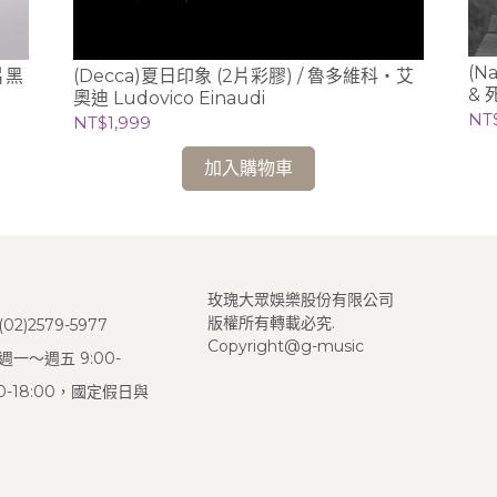
(
片黑
(Decca)夏日印象 (2片彩膠) / 魯多維科‧艾
& 
奧迪 Ludovico Einaudi
(pi
NT
NT$1,999
加入購物車
玫瑰大眾娛樂股份有限公司
版權所有轉載必究.
2)2579-5977
Copyright@g-music
一～週五 9:00-
:00-18:00，國定假日與