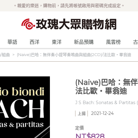
。親愛的樂迷，購物前，請先將帳號啟用與密碼完成設定。
華語
西洋
東洋
新品預購
風雲榜
古
/組曲
(Naive)巴哈：無伴奏小提琴奏鳴曲與組曲(2CD)/法比歐‧畢翁迪
(Naive)巴哈：無
法比歐‧畢翁迪
J S Bach: Sonatas & Partitas (
2021-12-24
上揚
定價
NT$828