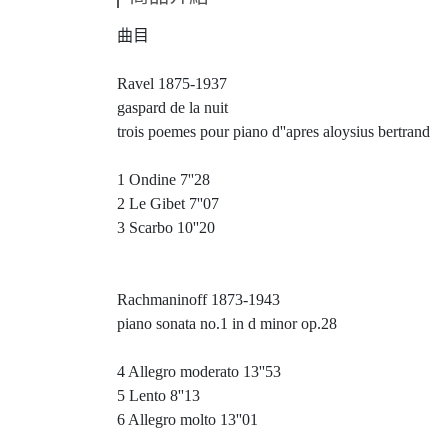
曲目
Ravel 1875-1937
gaspard de la nuit
trois poemes pour piano d''apres aloysius bertrand
1 Ondine 7''28
2 Le Gibet 7''07
3 Scarbo 10''20
Rachmaninoff 1873-1943
piano sonata no.1 in d minor op.28
4 Allegro moderato 13''53
5 Lento 8''13
6 Allegro molto 13''01