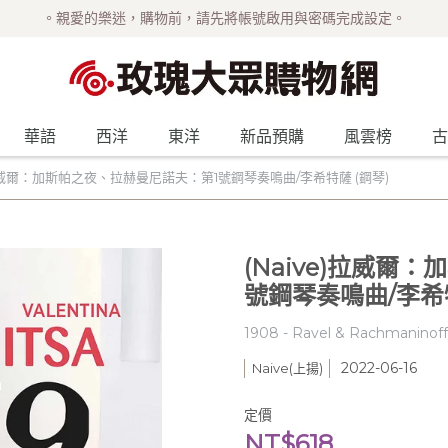
。親愛的樂迷，購物前，請先將帳號啟用與密碼完成設定。
華語
西洋
東洋
新品預購
風雲榜
古
)拉威爾：加斯帕之夜、拉赫曼尼諾夫：第1號鋼琴奏鳴曲/李希特薩 (鋼琴)
(Naive)拉威爾
號鋼琴奏鳴曲/李希特
1908 - Ravel & Rachmaninoff/
2022-06-16
Naive(上揚)
定價
NT$618