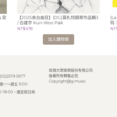
g 梁
【2025來台曲目】(DG)莫札特鋼琴作品輯3
(L
/ 白建宇 Kun-Woo Paik
特：
男高
NT$478
NT
加入購物車
玫瑰大眾娛樂股份有限公司
版權所有轉載必究.
2)2579-5977
Copyright@g-music
一～週五 9:00-
:00-18:00，國定假日與