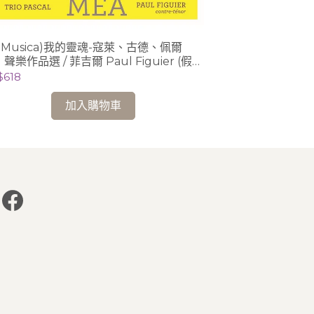
a Musica)我的靈魂-寇萊、古德、佩爾
(Orchid Cla
聲樂作品選 / 菲吉爾 Paul Figuier (假聲
Josephine Knig
音)、Trio Pascal
$618
NT$558
加入購物車