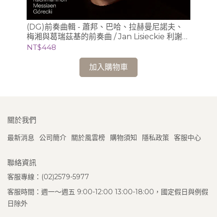
(D
唱版)
(DG)前奏曲輯 - 蕭邦、巴哈、拉赫曼尼諾夫、
(2
梅湘與葛瑞茲基的前奏曲 / Jan Lisieckie 利謝茲
NT
基 (鋼琴)
NT$448
加入購物車
關於我們
最新消息
公司簡介
關於風雲榜
購物須知
隱私政策
客服中心
聯絡資訊
客服專線：(02)2579-5977
客服時間：週一～週五 9:00-12:00 13:00-18:00，國定假日與例假
日除外