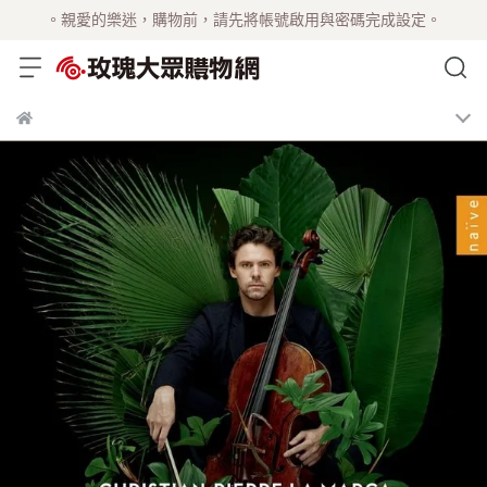
。親愛的樂迷，購物前，請先將帳號啟用與密碼完成設定。