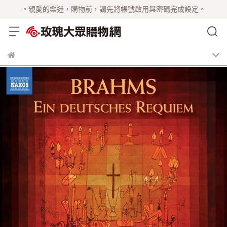
。親愛的樂迷，購物前，請先將帳號啟用與密碼完成設定。