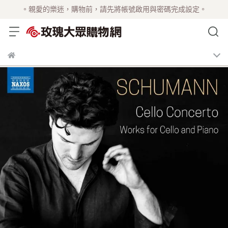
。親愛的樂迷，購物前，請先將帳號啟用與密碼完成設定。