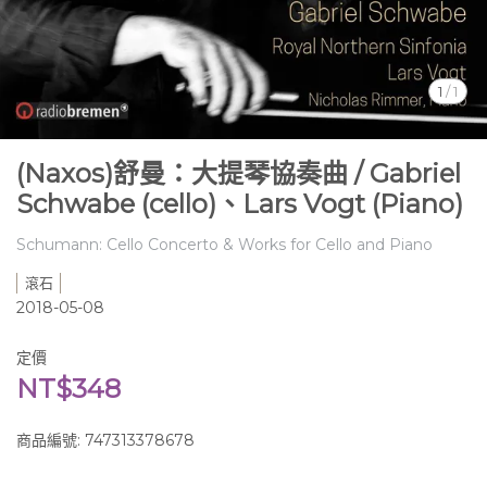
1
/
1
(Naxos)舒曼：大提琴協奏曲 / Gabriel
Schwabe (cello)、Lars Vogt (Piano)
Schumann: Cello Concerto & Works for Cello and Piano
滾石
2018-05-08
定價
NT$348
商品編號:
747313378678