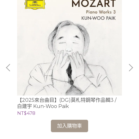
【2025來台曲目】(DG)莫札特鋼琴作品輯3 /
(D
白建宇 Kun-Woo Paik
迪 
NT$478
NT
加入購物車