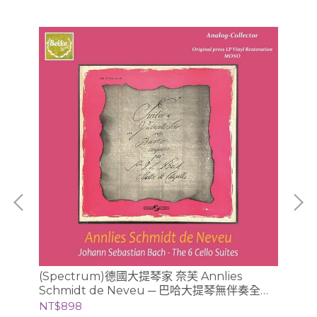
協奏
(Spectrum)德國大提琴家 奈芙 Annlies
【
Schmidt de Neveu ─ 巴哈大提琴無伴奏全曲
輯 (5片黑膠) / Jan Lisiecki 利謝茲基 (鋼琴、指
錄音 2CD (Ducretet-Thomson版)
揮
NT$898
NT