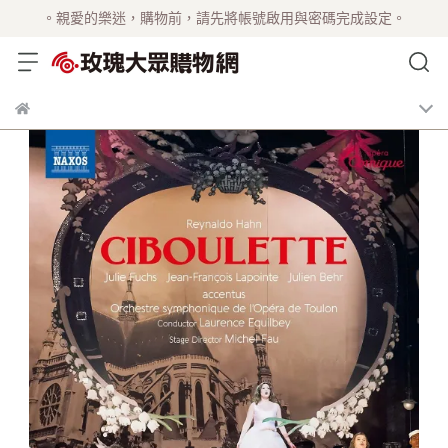
。親愛的樂迷，購物前，請先將帳號啟用與密碼完成設定。