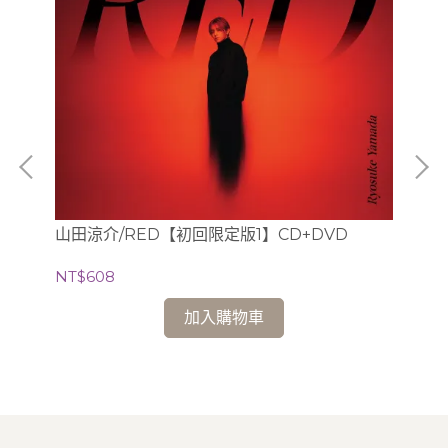
山田涼介/RED【初回限定版1】CD+DVD
(
生
NT$608
2CD
夫.
NT
加入購物車