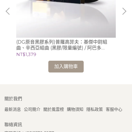
》/
(DG原音黑膠系列)普羅高菲夫：基傑中尉組
(S
曲、辛西亞組曲 (黑膠/限量編號) / 阿巴多
Sc
Claudio Abbado (指揮) 芝加哥交響樂團
錄音
NT$1,379
NT
加入購物車
關於我們
最新消息
公司簡介
關於風雲榜
購物須知
隱私政策
客服中心
聯絡資訊