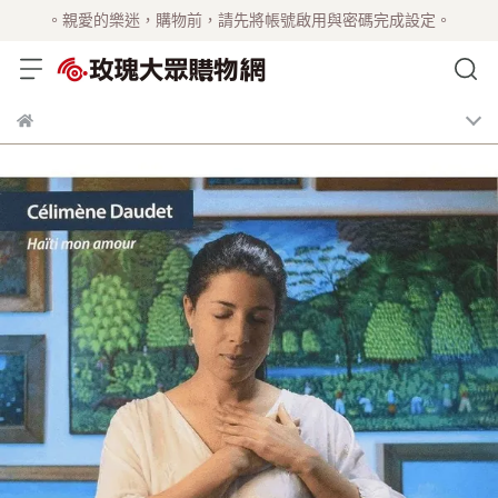
。親愛的樂迷，購物前，請先將帳號啟用與密碼完成設定。