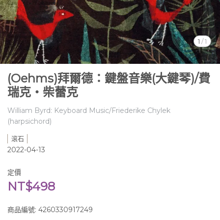
1
/
1
(Oehms)拜爾德：鍵盤音樂(大鍵琴)/費
瑞克‧柴蕾克
William Byrd: Keyboard Music/Friederike Chylek
(harpsichord)
滾石
2022-04-13
定價
NT$498
商品編號:
4260330917249