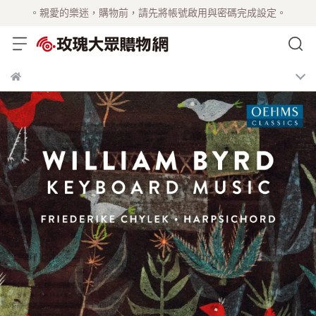
。親愛的樂迷，購物前，請先將帳號啟用與密碼完成設定。