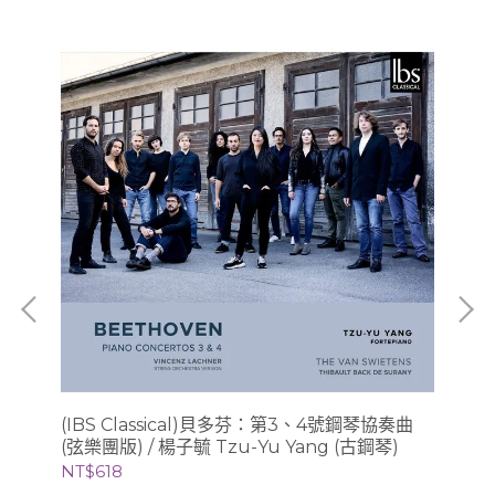
he
(IBS Classical)貝多芬：第3、4號鋼琴協奏曲
(B
(弦樂團版) / 楊子毓 Tzu-Yu Yang (古鋼琴)
Ha
(古
NT$618
NT