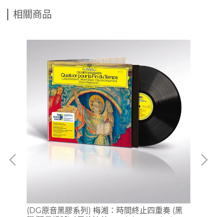
相關商品
 /
(DG原音黑膠系列) 梅湘：時間終止四重奏 (黑
【2