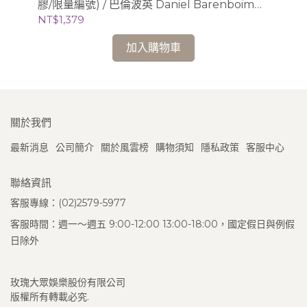
膠/限量編號) / 巴倫波英 Daniel Barenboim
格藝
(鋼琴)
納四
NT$1,379
NT
Qu
加入購物車
關於我們
最新消息
公司簡介
關於風雲榜
購物須知
隱私政策
客服中心
聯絡資訊
客服專線：(02)2579-5977
客服時間：週一～週五 9:00-12:00 13:00-18:00，國定假日與例假
日除外
玫瑰大眾娛樂股份有限公司
版權所有轉載必究.