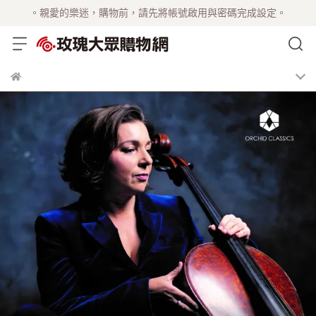
。親愛的樂迷，購物前，請先將帳號啟用與密碼完成設定。