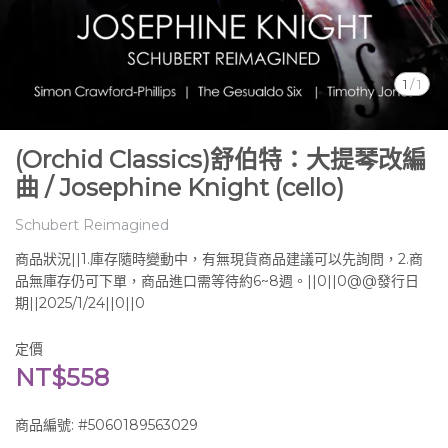
1
/
1
(Orchid Classics)舒伯特：大提琴改編
曲 / Josephine Knight (cello)
Schubert Reimagined
商品狀況||1.庫存隨時變動中，有無現貨商品建議可以先詢問，2.商
品無庫存仍可下單，商品進口需等待約6~8週。||0||0@@發行日
期||2025/1/24||0||0
定價
NT$558
商品編號:
#5060189563029