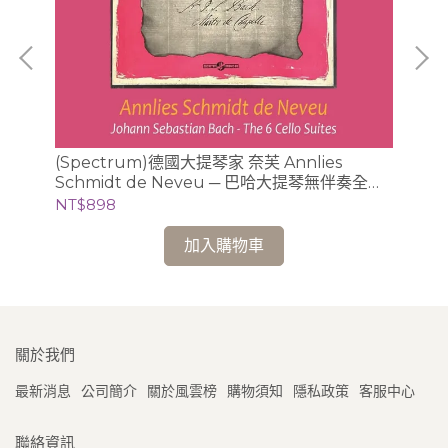
(Spectrum)德國大提琴家 奈芙 Annlies
(
Schmidt de Neveu ─ 巴哈大提琴無伴奏全曲
梅湘
錄音 2CD (Ducretet-Thomson版)
基 
NT$898
NT
加入購物車
關於我們
最新消息
公司簡介
關於風雲榜
購物須知
隱私政策
客服中心
聯絡資訊