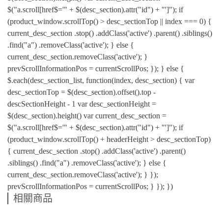
$("a.scroll[href$='" + $(desc_section).attr("id") + "']"); if
(product_window.scrollTop() > desc_sectionTop || index === 0) {
current_desc_section .stop() .addClass('active') .parent() .siblings()
.find("a") .removeClass('active'); } else {
current_desc_section.removeClass('active'); }
prevScrollInformationPos = currentScrollPos; }); } else {
$.each(desc_section_list, function(index, desc_section) { var
desc_sectionTop = $(desc_section).offset().top -
descSectionHeight - 1 var desc_sectionHeight =
$(desc_section).height() var current_desc_section =
$("a.scroll[href$='" + $(desc_section).attr("id") + "']"); if
(product_window.scrollTop() + headerHeight > desc_sectionTop)
{ current_desc_section .stop() .addClass('active') .parent()
.siblings() .find("a") .removeClass('active'); } else {
current_desc_section.removeClass('active'); } });
prevScrollInformationPos = currentScrollPos; } }); })
相關商品