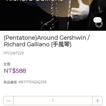
1
/
1
(Pentatone)Around Gershwin /
Richard Galliano (手風琴)
PTC5187229
定價
NT$588
商品編號:
#8717306262293