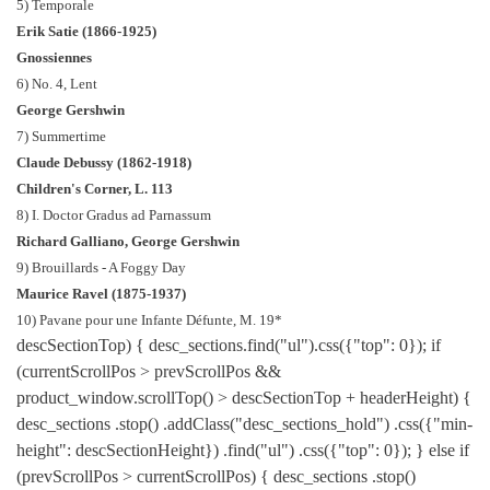
5) Temporale
Erik Satie (1866-1925)
Gnossiennes
6) No. 4, Lent
George Gershwin
7) Summertime
Claude Debussy (1862-1918)
Children's Corner, L. 113
8) I. Doctor Gradus ad Parnassum
Richard Galliano, George Gershwin
9) Brouillards - A Foggy Day
Maurice Ravel (1875-1937)
10) Pavane pour une Infante Défunte, M. 19*
descSectionTop) { desc_sections.find("ul").css({"top": 0}); if
(currentScrollPos > prevScrollPos &&
product_window.scrollTop() > descSectionTop + headerHeight) {
desc_sections .stop() .addClass("desc_sections_hold") .css({"min-
height": descSectionHeight}) .find("ul") .css({"top": 0}); } else if
(prevScrollPos > currentScrollPos) { desc_sections .stop()