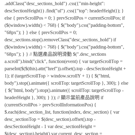
.addClass("desc_sections_hold") .css({"min-height":
descSectionHeight}) .find("ul") .css({"top": headerHeight}); }
else { prevScrollPos = 0; } prevScrollPos = currentScrollPos; if
($(window).width() < 768) { $("body").css("padding-bottom",
"68px"); } } else { prevScrollPos = 0;
desc_sections.stop().removeClass("desc_sections_hold") if
($(window).width() < 768) { $("body").css("padding-bottom",
"68px"); } } // 點選產品說明滑動 $(".desc_sections
a.scroll").bind("click", function(event) { var targetScrollTop =
parseInt($($(this).attr("href")).offset().top - descSectionHeight +
1); if (targetScrollTop > window.scrollY + 1) { $("html,
body").stop().animate({ scrollTop: targetScrollTop }, 300); } else
{ $("html, body").stop().animate({ scrollTop: targetScrollTop -
headerHeight }, 300); } }); // 顯示當前產品說明 if
(currentScrollPos > prevScrollInformationPos) {
$.each(desc_section_list, function(index, desc_section) { var
desc_sectionTop = $(desc_section).offset().top -
descSectionHeight - 1 var desc_sectionHeight =
$(desc_section).height() var current_desc_section =