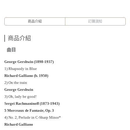
商品介紹
訂購須知
商品介紹
曲目
George Gershwin (1898-1937)
1) Rhapsody in Blue
Richard Galliano (b. 1950)
2) On the train
George Gershwin
3) Oh, lady be good!
Sergei Rachmaninoff (1873-1943)
5 Morceaux de Fantasie, Op. 3
4) No. 2, Prelude in C-Sharp Minor*
Richard Galliano