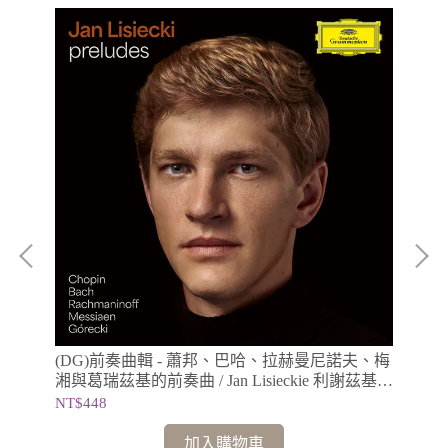
•威勒
(DG)前奏曲輯 - 蕭邦、巴哈、拉赫曼尼諾夫、梅
(
湘與葛瑞茲基的前奏曲 / Jan Lisieckie 利謝茲基
湘與
(鋼琴)
利謝
NT$448
NT$
加入購物車