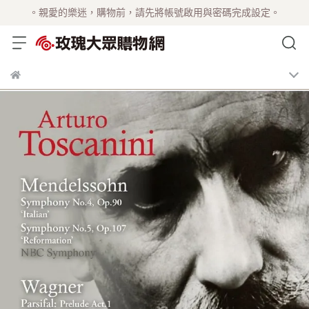
。親愛的樂迷，購物前，請先將帳號啟用與密碼完成設定。