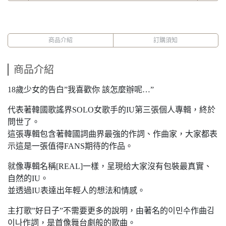
商品介紹
訂購須知
商品介紹
18歲少女的告白”我喜歡你 該怎麼辦呢…”
代表著韓國歌謠界SOLO女歌手的IU第三張個人專輯，終於
問世了。
這張專輯包含著韓國詞曲界最強的作詞、作曲家，大家都表
示這是一張值得FANS期待的作品。
就像專輯名稱[REAL]一樣，呈現给大家沒有包裝最真實、
自然的IU。
並透過IU表達出年輕人的想法和情感。
主打歌”好日子”不需要更多的說明，由著名的이민수作曲김
이나作詞，是首像舞台劇般的歌曲。