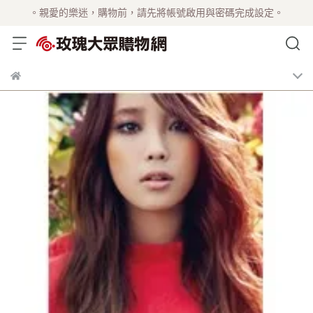
。親愛的樂迷，購物前，請先將帳號啟用與密碼完成設定。