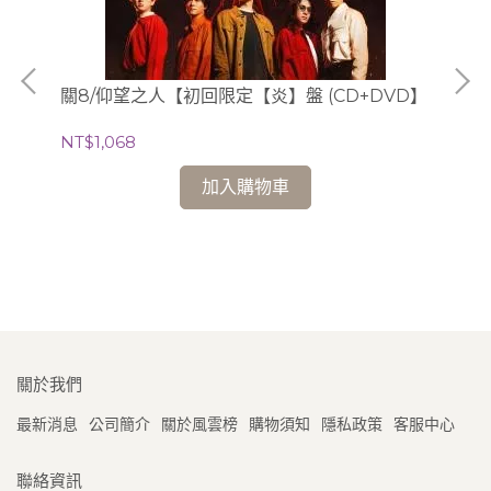
關8/仰望之人【初回限定【炎】盤 (CD+DVD】
NT$1,068
Ki
】
加入購物車
C'
NT
關於我們
最新消息
公司簡介
關於風雲榜
購物須知
隱私政策
客服中心
聯絡資訊