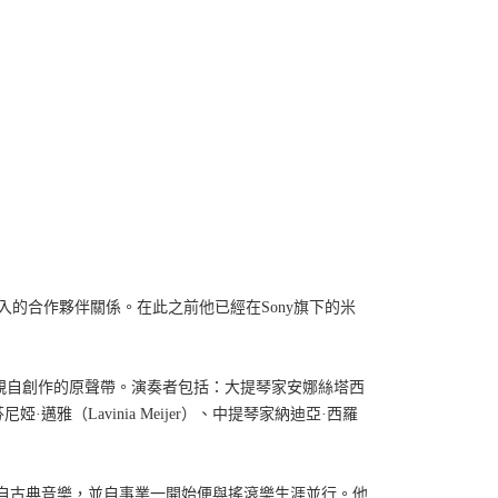
入的合作夥伴關係。在此之前他已經在
Sony
旗下的米
親自創作的原聲帶。演奏者包括：大提琴家安娜絲塔西
芬尼婭
·
邁雅（
Lavinia Meijer
）、中提琴家納迪亞
·
西羅
自古典音樂，並自事業一開始便與搖滾樂生涯並行。他