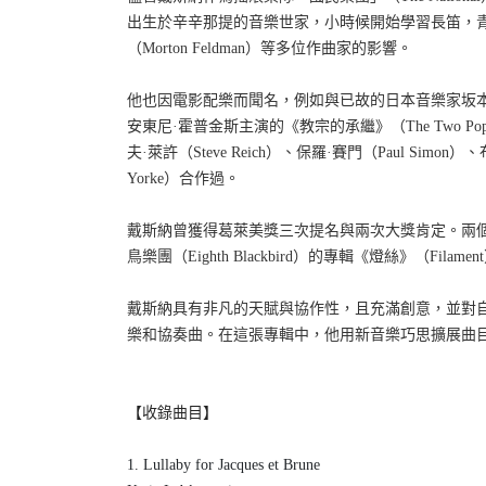
出生於辛辛那提的音樂世家，小時候開始學習長笛，
（
Morton Feldman
）等多位作曲家的影響。
他也因電影配樂而聞名，例如與已故的日本音樂家坂
安東尼
·
霍普金斯主演的《教宗的承繼》（
The Two Po
夫
·
萊許（
Steve Reich
）、保羅
·
賽門（
Paul Simon
）、
Yorke
）合作過。
戴斯納曾獲得葛萊美獎三次提名與兩次大獎肯定。兩
鳥樂團（
Eighth Blackbird
）的專輯《燈絲》（
Filament
戴斯納具有非凡的天賦與協作性，且充滿創意，並對
樂和協奏曲。在這張專輯中，他用新音樂巧思擴展曲
【收錄曲目】
1. Lullaby for Jacques et Brune