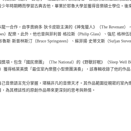
青少年時期轉而學習古典吉他，畢業於耶魯大學並獲得音樂碩士學位。後
本龍一合作，由李奧納多
·
狄卡皮歐主演的《神鬼獵人》（
The Revenant
）
pes
）配樂。此外，他也曾與菲利普
·
格拉斯（
Philip Glass
）、強尼
·
格林伍
布魯斯
·
斯普林斯汀（
Bruce Springsteen
）、蘇菲揚
·
史蒂文斯（
Sufjan Steve
個獎項，包含「國民樂團」（
The National
）的《野獸好眠》（
Sleep Well B
）獲得格萊美獎「最佳室內樂暨小型樂團演奏」，該專輯收錄了他的作品
自己音樂語言充分掌握，堪稱非凡的音樂天才。其作品範圍從親密的室內
目，為其標誌性的原創作品帶來更深刻的思考與熱情。