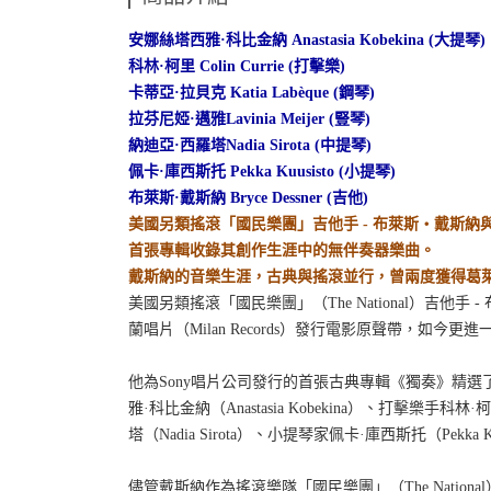
安娜絲塔西雅
·
科比金納
Anastasia Kobekina
(
大提琴
)
科林
·
柯里
Colin Currie
(
打擊樂
)
卡蒂亞
·
拉貝克
Katia Labèque (
鋼琴
)
拉芬尼婭
·
邁雅
Lavinia Meijer (
豎琴
)
納迪亞
·
西羅塔
Nadia Sirota (
中提琴
)
佩卡
·
庫西斯托
Pekka Kuusisto
(
小提琴
)
布萊斯
·
戴斯納
Bryce Dessner (
吉他
)
美國另類搖滾「國民樂團」吉他手
-
布萊斯
‧
戴斯納
首張專輯收錄其創作生涯中的無伴奏器樂曲。
戴斯納的音樂生涯，古典與搖滾並行，曾兩度獲得葛
美國另類搖滾「國民樂團」（
The National
）吉他手
-
蘭唱片（
Milan Records
）發行電影原聲帶，如今更進
他為
Sony
唱片公司發行的首張古典專輯《獨奏》精選
雅
·
科比金納（
Anastasia Kobekina
）、打擊樂手科林
·
柯
塔（
Nadia Sirota
）、小提琴家佩卡
·
庫西斯托（
Pekka K
儘管戴斯納作為搖滾樂隊「國民樂團」（
The National