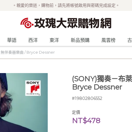
。親愛的樂迷，購物前，請先將帳號啟用與密碼完成設定。
華語
西洋
東洋
新品預購
風雲榜
古
奏器樂曲 / Bryce Dessner
(SONY)獨奏－布
Bryce Dessner
#19802806552
定價
NT$478