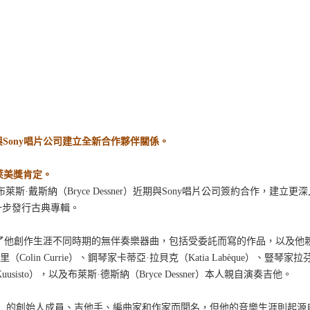
與
Sony
唱片公司建立全新合作夥伴關係
。
萊美獎肯定。
布萊斯
·
戴斯納（
Bryce Dessner
）近期與
Sony
唱片公司簽約合作，建立更深
一步發行古典專輯。
了他創作生涯不同時期的無伴奏樂器曲，包括受委託而寫的作品，以及他
里（
Colin Currie
）、鋼琴家卡蒂亞
·
拉貝克（
Katia Labèque
）、豎琴家拉
uusisto
），以及布萊斯
·
德斯納（
Bryce Dessner
）本人親自演奏吉他。
）的創始人成員、吉他手、編曲家和作家而聞名，但他的音樂生涯則起源