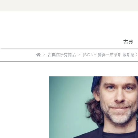
古典
古典館所有商品
(SONY)獨奏－布萊斯·戴斯納：無伴