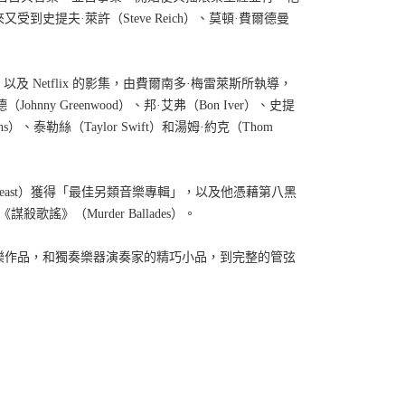
來又受到史提夫
·
萊許（
Steve Reich
）、莫頓
·
費爾德曼
，以及
Netflix
的影集，由費爾南多
·
梅雷萊斯所執導，
德（
Johnny Greenwood
）、邦
·
艾弗（
Bon Iver
）、史提
ns
）、泰勒絲（
Taylor Swift
）和湯姆
·
約克（
Thom
east
）獲得「最佳另類音樂專輯」，以及他憑藉第八黑
《謀殺歌謠》（
Murder Ballades
）。
樂作品，和獨奏樂器演奏家的精巧小品，到完整的管弦