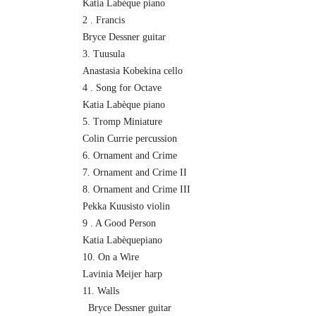
Katia Labèque piano
2 . Francis
Bryce Dessner guitar
3. Tuusula
Anastasia Kobekina cello
4 . Song for Octave
Katia Labèque piano
5. Tromp Miniature
Colin Currie percussion
6. Ornament and Crime
7. Ornament and Crime II
8. Ornament and Crime III
Pekka Kuusisto violin
9 . A Good Person
Katia Labèquepiano
10. On a Wire
Lavinia Meijer harp
11. Walls
Bryce Dessner guitar