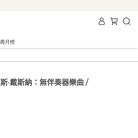
典月榜
萊斯·戴斯納：無伴奏器樂曲 /