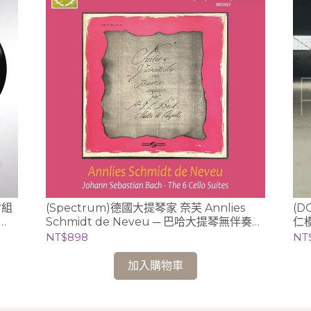
尉組
(Spectrum)德國大提琴家 奈芙 Annlies
(D
Schmidt de Neveu ─ 巴哈大提琴無伴奏全
仁模
曲錄音 2CD (Ducretet-Thomson版)
NT$898
NT
加入購物車