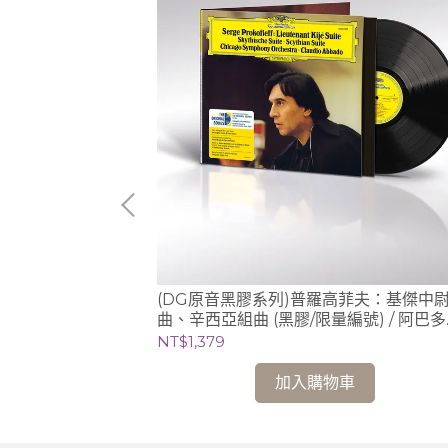
莫札特鋼琴作品輯3
(DG原音黑膠系列)普羅高菲夫：基傑中
曲、辛西亞組曲 (黑膠/限量編號) / 阿巴多
Claudio Abbado (指揮) 芝加哥交響樂團
NT$1,379
加入購物車