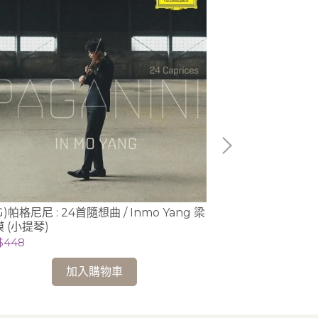
G)帕格尼尼 : 24首隨想曲 / Inmo Yang 梁
【2025來台曲
 (小提琴)
/ 白建宇 Kun-W
$448
NT$478
加入購物車