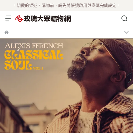
。親愛的樂迷，購物前，請先將帳號啟用與密碼完成設定。