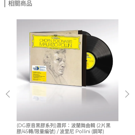
相關商品
/
(DG原音黑膠系列)蕭邦：波蘭舞曲輯 (2片黑
(S
膠/45轉/限量編號) / 波里尼 Pollini (鋼琴)
Sc