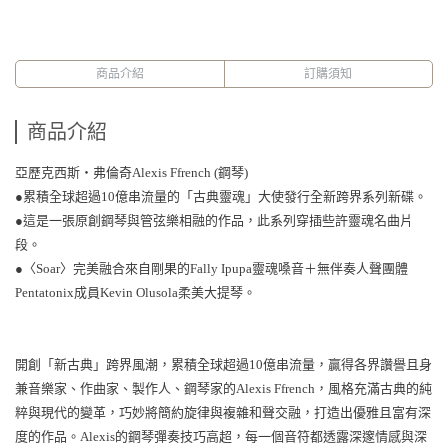
商品介紹
訂購須知
商品介紹
亞歷克西斯‧弗倫奇Alexis Ffrench (鋼琴)
●累積全球超過10億串流量的「古典靈魂」大使發行全新跨界系列新碟。
●這是一張原創鋼琴與管弦樂相融的作品，此系列穿插些許靈魂名曲片
段。
●〈Soar〉完美融合來自剛果的Fally Ipupa靈魂嗓音＋無伴奏人聲團體
Pentatonix成員Kevin Olusola柔美大提琴。
開創「新古典」跨界風潮，累積全球超過10億串流量，贏得各界讚譽且身
兼音樂家、作曲家、製作人、鋼琴家的Alexis Ffrench，風格充滿古典的純
粹與現代的變革，巧妙將簡約旋律與複雜和聲交融，打造出優雅且富有深
度的作品。Alexis的鋼琴彈奏技巧高超，每一個音符都透露深邃情感與深