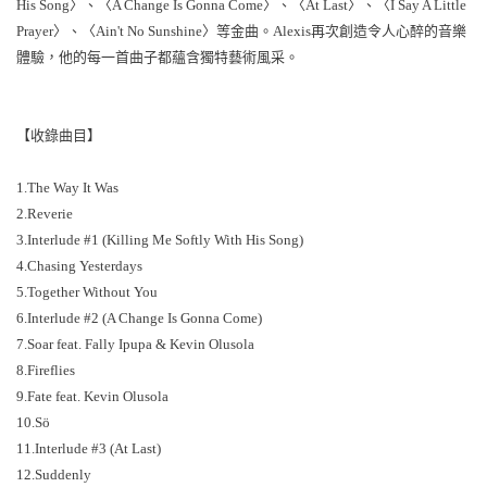
His Song〉、〈A Change Is Gonna Come〉、〈At Last〉、〈I Say A Little
Prayer〉、〈Ain't No Sunshine〉等金曲。Alexis再次創造令人心醉的音樂
體驗，他的每一首曲子都蘊含獨特藝術風采。
【收錄曲目】
1.The Way It Was
2.Reverie
3.Interlude #1 (Killing Me Softly With His Song)
4.Chasing Yesterdays
5.Together Without You
6.Interlude #2 (A Change Is Gonna Come)
7.Soar feat. Fally Ipupa & Kevin Olusola
8.Fireflies
9.Fate feat. Kevin Olusola
10.Sö
11.Interlude #3 (At Last)
12.Suddenly