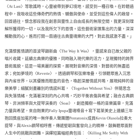
〈At Last〉等歌謠時，心靈被帶到夢幻境地，感受到一種召喚。在聆聽過
程中，我吸收這些傳奇們的熱情、驕傲與使命，並受到這些偉人的啟發。
回首過往，懷念那段我在創意與靈性上自由成長的無限空間，我更深刻理
解所獲得的一切，以及我所欠下的恩情。這些藝術家匯集出的力量，深深
觸動我的心，進而打開一扇通往古典靈魂樂的大門，對此我感激不盡。」
充滿懷舊情調的首波琴韻新曲〈The Way It Was〉，靈感來自已故父親的
唱片收藏，延續古典樂的優雅，同時融入現代樂的活力，呈現獨特的跨界
藝術風貌，這是一場美麗的探索，展現對音樂的深情、對藝術的無盡追
求；宛如夢境的〈Reverie〉，透過鋼琴和弦樂堆疊，引領聽眾進入沉思
與內省世界，以其優雅而輕盈的音色，喚起深層情感共鳴，展現純粹的音
樂美學；細膩刻畫離別的情感糾葛，〈Together Without You〉伴隨思念
與失落情緒，充滿著深刻的內心共鳴，巧妙平衡哀傷與希望；融合古典鋼
琴、非洲頻率與大提琴演奏的〈Soar〉，創造獨樹一格的音樂篇章，充滿
力量與希望，來自剛果的Fally Ipupa靈魂嗓音＋寫下葛萊美史上連續三年
抱回獎座加冕的唯一無伴奏人聲團體Pentatonix成員Kevin Olusola拉奏大
提琴，與Alexis鋼琴相呼應，傳遞堅韌與奮發向上的精神，鼓舞聽眾面對
人生中的挑戰與困難。演繹短篇幅經典包括：〈Killing Me Softly With