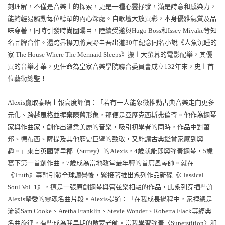
刻理解，不僅是音樂上的探索，更是一種心靈抒發，滿是詩意和感染力，
能夠輕易觸動每位聽眾的內心深處。自歌壇大放異彩，本身優雅氣質及品
味穿著，同時引發時尚圈矚目，陸續受邀與Hugo Boss和Issey Miyake等知
名品牌合作。還跨界操刀將東野圭吾出道30年紀念同名小說《人魚沉睡的
家 The House Where The Mermaid Sleeps》搬上大螢幕的電影配樂，其優
異的音樂才華，更任命為皇家音樂學院聯合委員會成立132年來，史上首
位藝術總監！
Alexis贏取泰晤士報高度評價：「若有一人能象徵推動古典音樂走向更多
元化、跨越風格並摒棄陳舊形象，那便是亞歷克西斯弗倫奇。他作為鋼琴
家與作曲家，創作出溫柔美麗的音樂，吸引初學者的同時，作品中對蕭
邦、德布西、薩提及其他歷史巨擘的致敬，又能讓古典鑑賞家感到興
趣。」來自英國薩里郡（Surrey）的Alexis，4歲就能即興彈奏鋼琴，5歲
寫下第一首創作曲，7歲成為當地教堂最年輕的首席風琴師。就在
《Truth》專輯引發全球讚譽後，緊接著推出系列作品新碟《Classical
Soul Vol. 1》，這是一張原創鋼琴與管弦樂相融的作品，此系列穿插些許
Alexis摯愛的靈魂名曲片段。Alexis提道：「在我成長過程中，家裡總是
流淌Sam Cooke、Aretha Franklin、Stevie Wonder、Roberta Flack等經典
名曲旋律，有些成為我早期的啟蒙老師。當我學習彈奏〈Superstition〉和