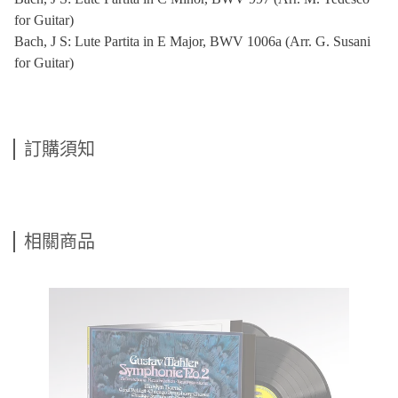
for Guitar)
Bach, J S: Lute Partita in E Major, BWV 1006a (Arr. G. Susani
for Guitar)
訂購須知
相關商品