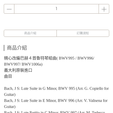
商品介紹
訂購須知
商品介紹
精心改編巴赫４首魯特琴組曲( BWV995 / BWV996/
BWV997/ BWV1006a)
義大利原裝進口
曲目
Bach, J S: Lute Suite in G Minor, BWV 995 (Arr. G. Copiello for
Guitar)
Bach, J S: Lute Suite in E Minor, BWV 996 (Arr. V. Valisena for
Guitar)
Bach, J S: Lute Partita in C Minor, BWV 997 (Arr. M. Tedesco