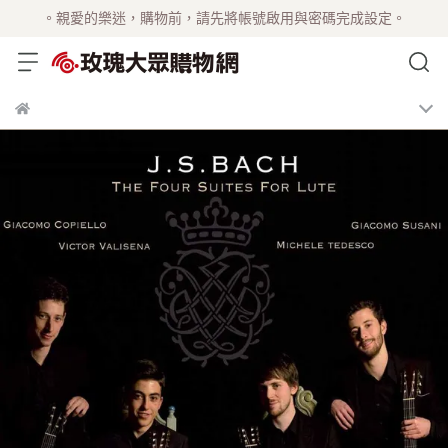
。親愛的樂迷，購物前，請先將帳號啟用與密碼完成設定。