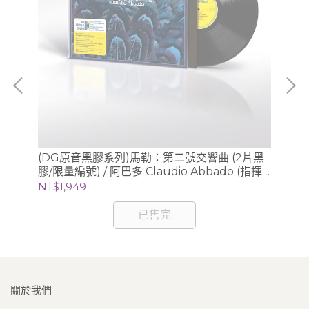
》/
(DG原音黑膠系列)馬勒：第二號交響曲 (2片黑
(S
膠/限量編號) / 阿巴多 Claudio Abbado (指揮)
Sc
芝加哥交響樂團
錄音
NT$1,949
NT
已售完
關於我們