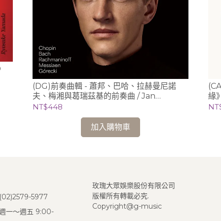
D
(DG)前奏曲輯 - 蕭邦、巴哈、拉赫曼尼諾
(C
夫、梅湘與葛瑞茲基的前奏曲 / Jan
緣》
Lisieckie 利謝茲基 (鋼琴)
NT$448
NT
加入購物車
玫瑰大眾娛樂股份有限公司
版權所有轉載必究.
2)2579-5977
Copyright@g-music
一～週五 9:00-