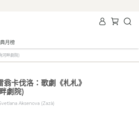
典月榜
也納河畔劇院)
ions)雷翁卡伐洛：歌劇《札札》
河畔劇院)
Svetlana Aksenova (Zazà)