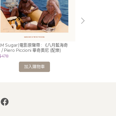
AM Sugar)電影原聲帶 : 《八月藍海奇
(Orchid Cla
/ Piero Piccioni 畢奇奧尼 (配樂)
Josephine Knig
$478
NT$558
加入購物車