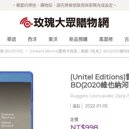
。親愛的樂迷，購物前，請先將帳號啟用與密碼完成設定。
華語
西洋
東洋
新品預購
風雲榜
古
 (BD/DVD)
(Unitel Editions)雷翁卡伐洛：歌劇《札札》BD(2020維
(Unitel Edit
BD(2020維也納
Ruggero Leoncavallo: Zazà /
2022-01-05
滾石
定價
NT$998