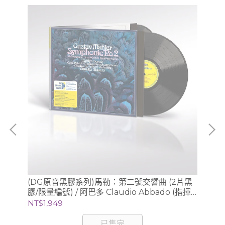
曲全
(DG原音黑膠系列)馬勒：第二號交響曲 (2片黑
【
膠/限量編號) / 阿巴多 Claudio Abbado (指揮)
白建
芝加哥交響樂團
NT$1,949
NT
已售完