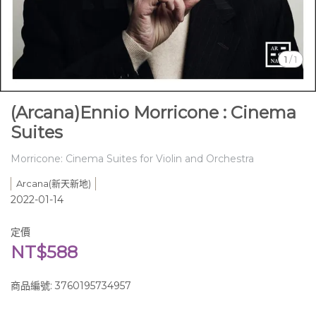
1
/
1
(Arcana)Ennio Morricone : Cinema
Suites
Morricone: Cinema Suites for Violin and Orchestra
Arcana(新天新地)
2022-01-14
定價
NT$588
商品編號:
3760195734957