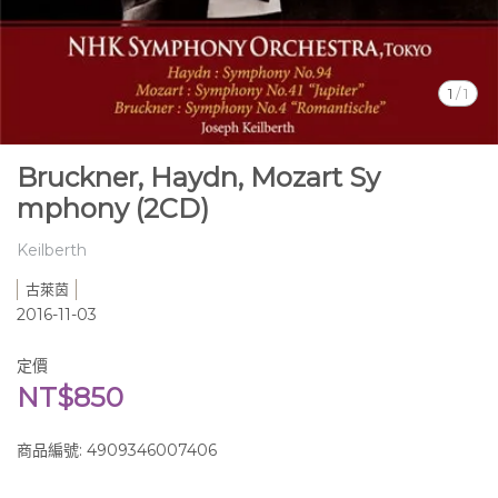
1
/
1
Bruckner, Haydn, Mozart Sy
mphony (2CD)
Keilberth
古萊茵
2016-11-03
定價
NT$850
商品編號:
4909346007406