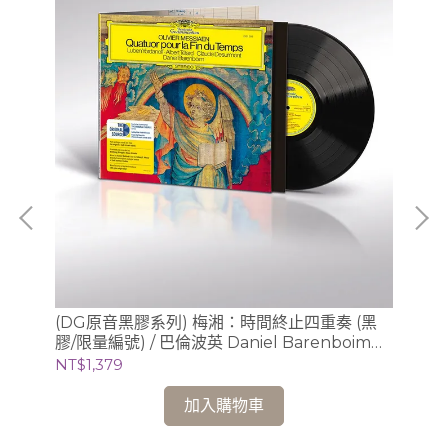
、
(DG原音黑膠系列) 梅湘：時間終止四重奏 (黑
(
膠/限量編號) / 巴倫波英 Daniel Barenboim
膠/
(鋼琴)
NT$1,379
NT
加入購物車