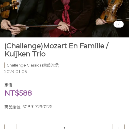
1
/
1
(Challenge)Mozart En Famille /
Kuijken Trio
Challenge Classics (萊茵河堤)
2023-01-06
定價
NT$588
商品編號:
608917290226