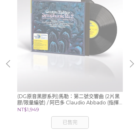
(DG原音黑膠系列)馬勒：第二號交響曲 (2片黑
(
膠/限量編號) / 阿巴多 Claudio Abbado (指揮)
膠/
芝加哥交響樂團
NT$1,949
NT
已售完