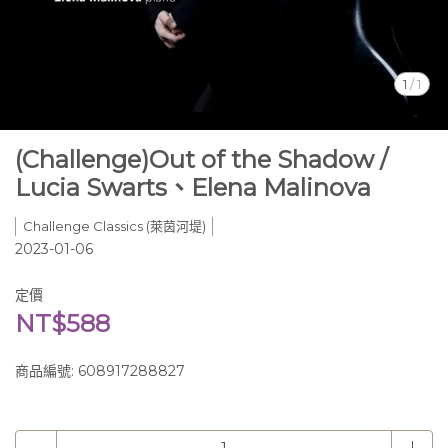
1
/
1
(Challenge)Out of the Shadow /
Lucia Swarts、Elena Malinova
Challenge Classics (萊茵河堤)
2023-01-06
定價
NT$588
商品編號:
608917288827