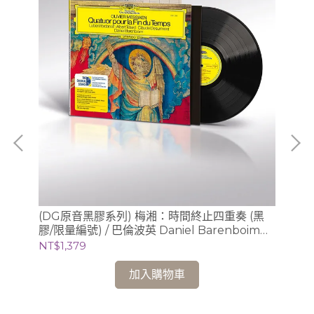
/
(DG原音黑膠系列) 梅湘：時間終止四重奏 (黑
(
膠/限量編號) / 巴倫波英 Daniel Barenboim
膠/
(鋼琴)
芝
NT$1,379
NT
加入購物車