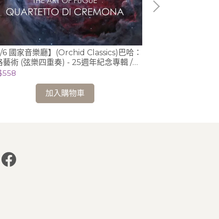
(Naxos)拉
/6 國家音樂廳】(Orchid Classics)巴哈：
& 死之島 / 吉爾特伯
藝術 (弦樂四重奏) - 25週年紀念專輯 /
(piano)
NT$348
蒙納四重奏 Quartetto di Cremona
$558
remona Quartet)
加入購物車