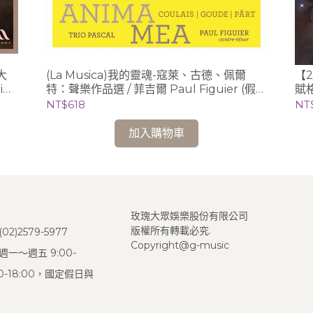
大
(La Musica)我的靈魂-寇萊、古德、佩爾
【2
in
特：聲樂作品選 / 菲吉爾 Paul Figuier (假聲
賦格
男高音)、Trio Pascal
克里
NT$618
NT
(C
加入購物車
玫瑰大眾娛樂股份有限公司
版權所有轉載必究.
2)2579-5977
Copyright@g-music
一～週五 9:00-
:00-18:00，國定假日與