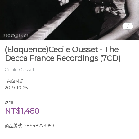
1
/
1
(Eloquence)Cecile Ousset - The
Decca France Recordings (7CD)
Cecile Ousset
萊茵河堤
2019-10-25
定價
NT$1,480
商品編號:
28948273959