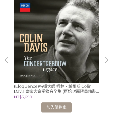
 第
(Eloquence)指揮大師 柯林・戴維斯 Colin
(E
5–
Davis 皇家大會堂錄音全集 (原始封面限量精裝
數錄音
版 18CD)
22
NT$3,698
NT
加入購物車