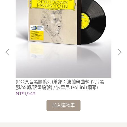
提琴
(DG原音黑膠系列)蕭邦：波蘭舞曲輯 (2片黑
(
o)
膠/45轉/限量編號) / 波里尼 Pollini (鋼琴)
梅湘
基 
NT$1,949
NT
加入購物車