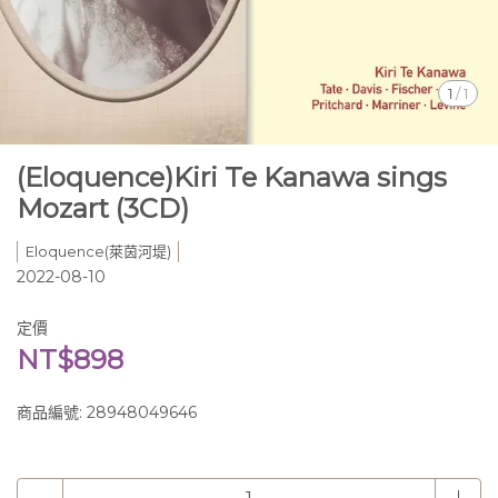
1
/
1
(Eloquence)Kiri Te Kanawa sings
Mozart (3CD)
Eloquence(萊茵河堤)
2022-08-10
定價
NT$898
商品編號:
28948049646