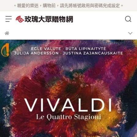
。親愛的樂迷，購物前，請先將帳號啟用與密碼完成設定。