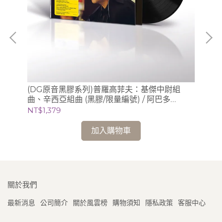
/
(DG原音黑膠系列)普羅高菲夫：基傑中尉組
(S
曲、辛西亞組曲 (黑膠/限量編號) / 阿巴多
Sc
Claudio Abbado (指揮) 芝加哥交響樂團
錄音
NT$1,379
NT
加入購物車
關於我們
最新消息
公司簡介
關於風雲榜
購物須知
隱私政策
客服中心