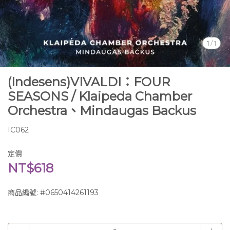
1
/
1
(Indesens)VIVALDI：FOUR
SEASONS / Klaipeda Chamber
Orchestra、Mindaugas Backus
IC062
定價
NT$618
商品編號:
#0650414261193