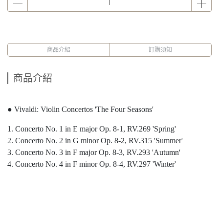
商品介紹
訂購須知
商品介紹
● Vivaldi: Violin Concertos 'The Four Seasons'
1. Concerto No. 1 in E major Op. 8-1, RV.269 'Spring'
2. Concerto No. 2 in G minor Op. 8-2, RV.315 'Summer'
3. Concerto No. 3 in F major Op. 8-3, RV.293 'Autumn'
4. Concerto No. 4 in F minor Op. 8-4, RV.297 'Winter'