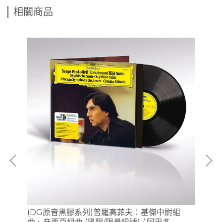
相關商品
、
(DG原音黑膠系列)普羅高菲夫：基傑中尉組
(D