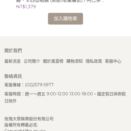
曲、辛西亞組曲 (黑膠/限量編號) / 阿巴多
模 
Claudio Abbado (指揮) 芝加哥交響樂團
NT$1,379
NT
加入購物車
關於我們
最新消息
公司簡介
關於風雲榜
購物須知
隱私政策
客服中心
聯絡資訊
客服專線：(02)2579-5977
客服時間：週一～週五 9:00-12:00 13:00-18:00，國定假日與例假
日除外
玫瑰大眾娛樂股份有限公司
版權所有轉載必究.