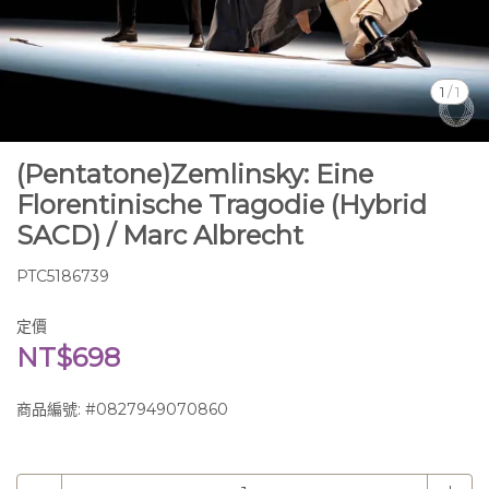
1
/
1
(Pentatone)Zemlinsky: Eine
Florentinische Tragodie (Hybrid
SACD) / Marc Albrecht
PTC5186739
定價
NT$698
商品編號:
#0827949070860