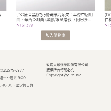
(DG原音黑膠系列)普羅高菲夫：基傑中尉組
(D
曲、辛西亞組曲 (黑膠/限量編號) / 阿巴多
仁模
Claudio Abbado (指揮) 芝加哥交響樂團
NT$1,379
NT
加入購物車
玫瑰大眾娛樂股份有限公司
版權所有轉載必究.
2)2579-5977
Copyright@g-music
一～週五 9:00-
:00-18:00，國定假日與