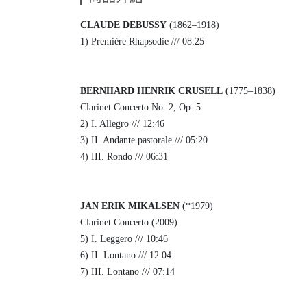
CLAUDE DEBUSSY
(1862–1918)
1) Première Rhapsodie /// 08:25
BERNHARD HENRIK CRUSELL
(1775–1838)
Clarinet Concerto No. 2, Op. 5
2) I. Allegro /// 12:46
3) II. Andante pastorale /// 05:20
4) III. Rondo /// 06:31
JAN ERIK MIKALSEN
(*1979)
Clarinet Concerto (2009)
5) I. Leggero /// 10:46
6) II. Lontano /// 12:04
7) III. Lontano /// 07:14