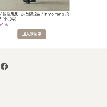
G)帕格尼尼 : 24首隨想曲 / Inmo Yang 梁
【2025來台曲
 (小提琴)
/ 白建宇 Kun-W
$448
NT$478
加入購物車