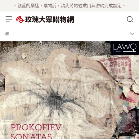
。親愛的樂迷，購物前，請先將帳號啟用與密碼完成設定。