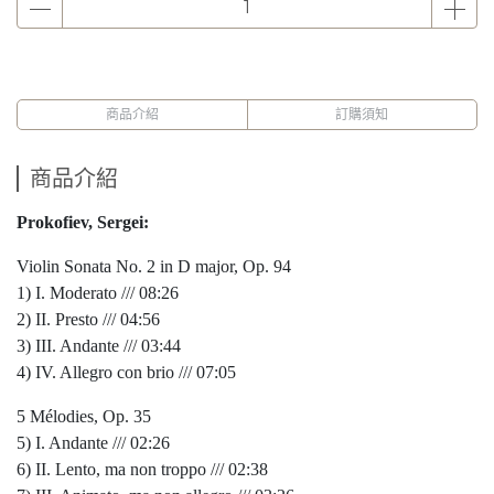
商品介紹
訂購須知
商品介紹
Prokofiev, Sergei:
Violin Sonata No. 2 in D major, Op. 94
1) I. Moderato /// 08:26
2) II. Presto /// 04:56
3) III. Andante /// 03:44
4) IV. Allegro con brio /// 07:05
5 Mélodies, Op. 35
5) I. Andante /// 02:26
6) II. Lento, ma non troppo /// 02:38