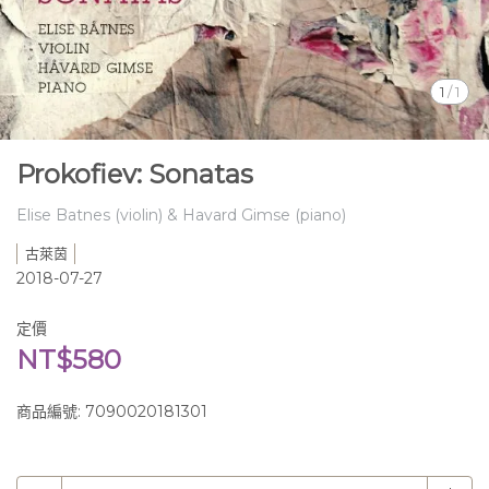
1
/
1
Prokofiev: Sonatas
Elise Batnes (violin) & Havard Gimse (piano)
古萊茵
2018-07-27
定價
NT$580
商品編號:
7090020181301