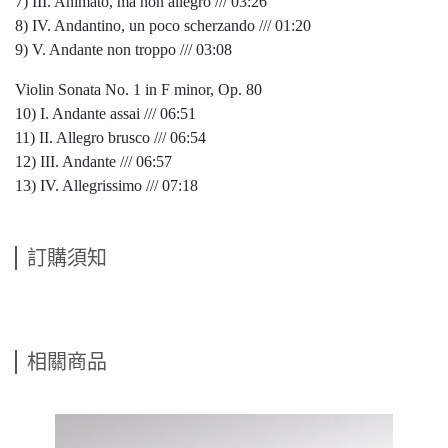
7) III. Animato, ma non allegro /// 03:26
8) IV. Andantino, un poco scherzando /// 01:20
9) V. Andante non troppo /// 03:08
Violin Sonata No. 1 in F minor, Op. 80
10) I. Andante assai /// 06:51
11) II. Allegro brusco /// 06:54
12) III. Andante /// 06:57
13) IV. Allegrissimo /// 07:18
訂購須知
相關商品