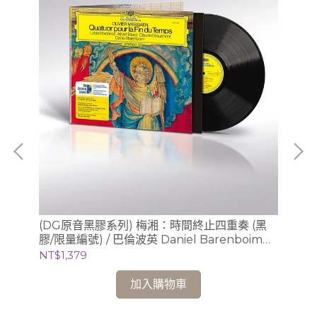
/
(DG原音黑膠系列) 梅湘：時間終止四重奏 (黑
(
膠/限量編號) / 巴倫波英 Daniel Barenboim
膠/
(鋼琴)
芝
NT$1,379
NT
加入購物車