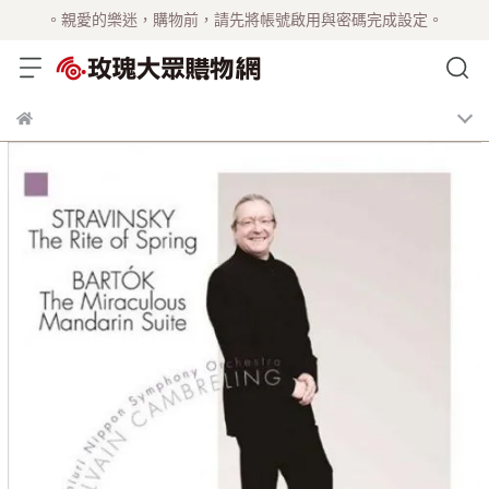
。親愛的樂迷，購物前，請先將帳號啟用與密碼完成設定。