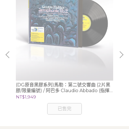
、
(DG原音黑膠系列)馬勒：第二號交響曲 (2片黑
(
利謝茲
膠/限量編號) / 阿巴多 Claudio Abbado (指揮)
膠/
芝加哥交響樂團
NT$1,949
NT
已售完