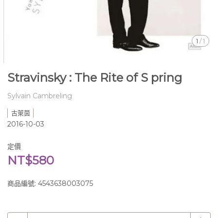
1
/
1
Stravinsky : The Rite of S pring
Sylvain Cambreling
古萊茵
2016-10-03
定價
NT$580
商品編號:
4543638003075