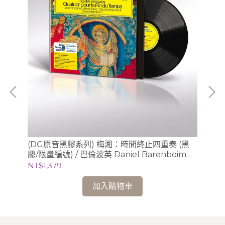
梁仁
(DG原音黑膠系列) 梅湘：時間終止四重奏 (黑
(
膠/限量編號) / 巴倫波英 Daniel Barenboim
膠/
(鋼琴)
NT$1,379
NT
加入購物車