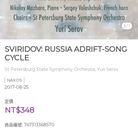
1
/
1
SVIRIDOV: RUSSIA ADRIFT-SONG
CYCLE
St Petersburg State Symphony Orchestra, Yuri Serov
NAXOS
2017-08-25
定價
NT$348
商品編號:
747313368570