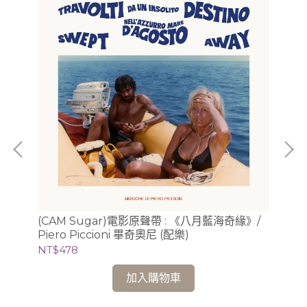
納：
(CAM Sugar)電影原聲帶 : 《八月藍海奇緣》/
(L
Piero Piccioni 畢奇奧尼 (配樂)
畫、
NT$478
NT
加入購物車