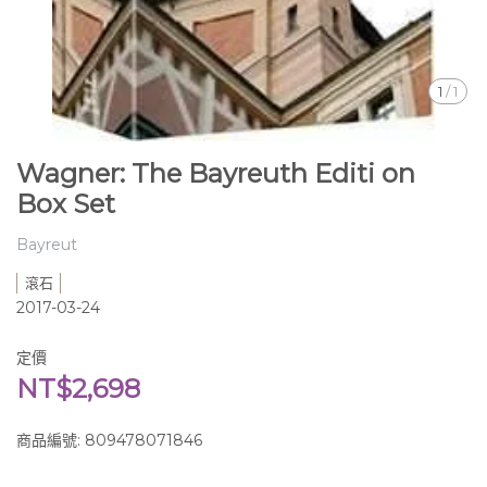
1
/
1
Wagner: The Bayreuth Editi on
Box Set
Bayreut
滾石
2017-03-24
定價
NT$2,698
商品編號:
809478071846