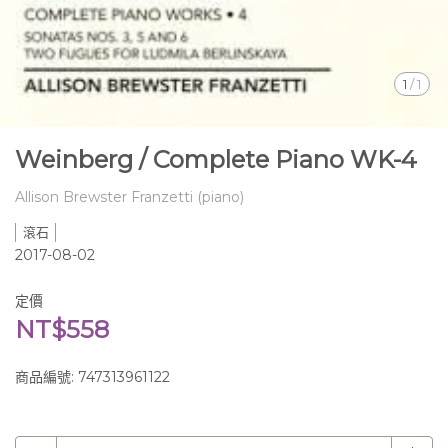
1
/
1
Weinberg / Complete Piano WK-4
Allison Brewster Franzetti (piano)
滾石
2017-08-02
定價
NT$558
商品編號:
747313961122