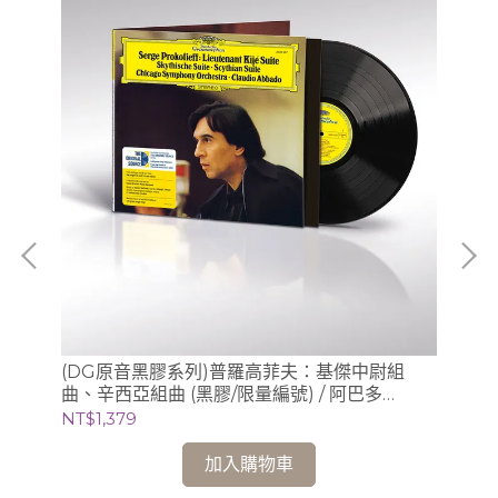
/
(DG原音黑膠系列)普羅高菲夫：基傑中尉組
(
曲、辛西亞組曲 (黑膠/限量編號) / 阿巴多
膠/
Claudio Abbado (指揮) 芝加哥交響樂團
芝
NT$1,379
NT
加入購物車