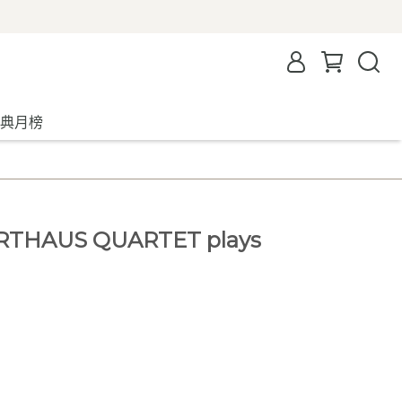
典月榜
THAUS QUARTET plays