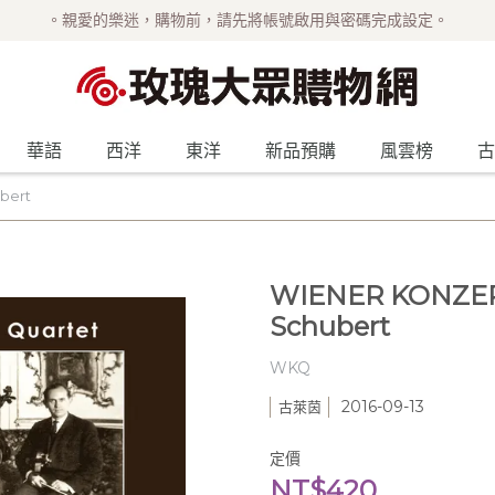
。親愛的樂迷，購物前，請先將帳號啟用與密碼完成設定。
華語
西洋
東洋
新品預購
風雲榜
古
bert
WIENER KONZER
Schubert
WKQ
2016-09-13
古萊茵
定價
NT$420